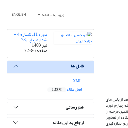
ورود به سامانه
ENGLISH
دوره 11، شماره 4 -
شماره پیاپی 78
تیر 1403
صفحه
72-86
فایل ها
XML
اصل مقاله
1.53 M
لید و خواص مکانیکی آن بعد از پاس ­های
له چهارم نورد
هم رسانی
 هفتمین مرحله از
جزیه ­و ­تحلیل با استفاده از تصاویر
ارجاع به این مقاله
 اندازه‌گیری