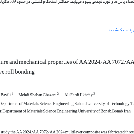
 پلاستیک شدید
ture and mechanical properties of AA 2024/AA 7072/AA 
e roll bonding
1
2
2
 Bavili
Mehdi Shaban Ghazani
Ali Fardi Ilkhchy
epartment of Materials Science Engineering, Sahand University of Technology, Tab
 Department of Materials Science Engineering, University of Bonab, Bonab, Iran
nt study, the AA 2024/AA 7072/AA 2024 multilayer composite was fabricated throug