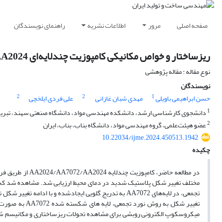
صفحه اصلی
مرور
اطلاعات نشریه
راهنمای نویسندگان
ریزساختار و خواص مکانیکی کامپوزیت چندلایه‌ای AA2024/AA7072/AA2024 فرآوری شده به روش نورد تجمعی
نوع مقاله : مقاله پژوهشی
نویسندگان
2
2
1
حسن ابراهیمی باویلی
مهدی شبان غازانی
علی فردی ایلخچی
1
دانشجوی کارشناسی ارشد، دانشکده مهندسی مواد، دانشگاه صنعتی سهند، تبریز،
2
عضو هیئت‌علمی، گروه مهندسی مواد، دانشگاه بناب، بناب، ایران
10.22034/ijme.2024.450513.1942
چکیده
مختلف تغییر شکل پلاستیک شدید در دمای محیط ارزیابی شد. مشاهده شد که بعد
تجمعی، در لایه‌های AA7072 به ­تدریج گلویی ایجاد­­­­­­­­ش
میکروسکوپ الکترونی روبشی برای مشاهده تحولات ریزساختاری و مکانیسم ش