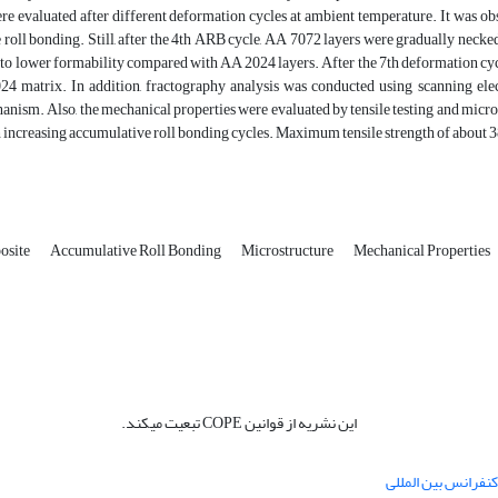
re evaluated after different deformation cycles at ambient temperature. It was obs
roll bonding. Still, after the 4th ARB cycle, AA 7072 layers were gradually necke
e to lower formability compared with AA 2024 layers. After the 7th deformation 
24 matrix. In addition, fractography analysis was conducted using scanning el
anism. Also, the mechanical properties were evaluated by tensile testing and micr
increasing accumulative roll bonding cycles. Maximum tensile strength of about 3
osite
Accumulative Roll Bonding
Microstructure
Mechanical Properties
این نشریه از قوانین COPE تبعیت میکند.
نفرانس بین المللی