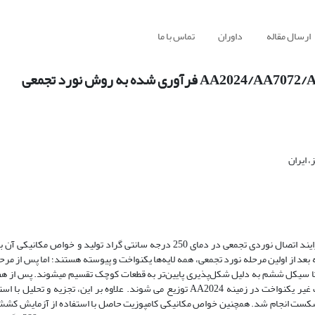
ارسال مقاله
داوران
تماس با ما
 ایران
در مطالعه حاضر، کامپوزیت چند­­لایه AA2024/AA7072/AA2024 از طریق فرایند اتصال نوردی تجمعی در دمای 250 درجه سانتی ­گراد تو
 از اولین مرحله نورد تجمعی، همه لایه‌ها یکنواخت و پیوسته هستند؛ اما پس از مرح
ده و با ادامه تغییر شکل تا سیکل ششم به دلیل شکل‌پذیری پایین‌تر به قطعات کوچک تقسیم می­شوند. پس از
تغییر شکل به روش نورد تجمعی، لایه­ های شکسته شده AA7072 به صورت غیر یکنواخت در زمینه AA2024 توزیع می­ شوند. علاوه­ بر این، ت
کست انجام شد. همچنین خواص مکانیکی کامپوزیت حاصل با استفاده از آزمایش کشش و