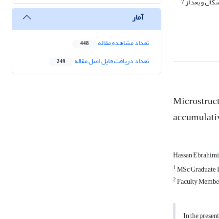
سختی لایه ­ها ارزیابی شد. مشاهده شد که سختی و استحکام کششی با افزایش تعداد پاس­ های نورد تجمعی بهبود می‌یابد. حداکثر استحکام کششی در حدود 389 مگاپاسکال و بعد از 7
آمار
تعداد مشاهده مقاله
448
تعداد دریافت فایل اصل مقاله
249
Microstruc
accumulativ
Hassan Ebrahimi
1
MSc Graduate, D
2
Faculty Member,
In the prese