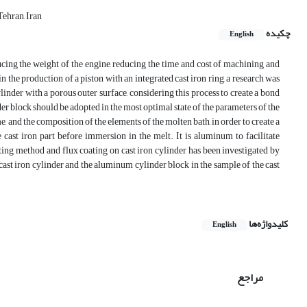
ehran, Iran
چکیده
English
ducing the weight of the engine, reducing the time and cost of machining and
 the production of a piston with an integrated cast iron ring, a research was
inder with a porous outer surface, considering this process to create a bond
r block should be adopted in the most optimal state of the parameters of the
 and the composition of the elements of the molten bath, in order to create a
 cast iron part before immersion in the melt. It is aluminum to facilitate
ating method and flux coating on cast iron cylinder has been investigated by
cast iron cylinder and the aluminum cylinder block in the sample of the cast
کلیدواژه‌ها
English
مراجع