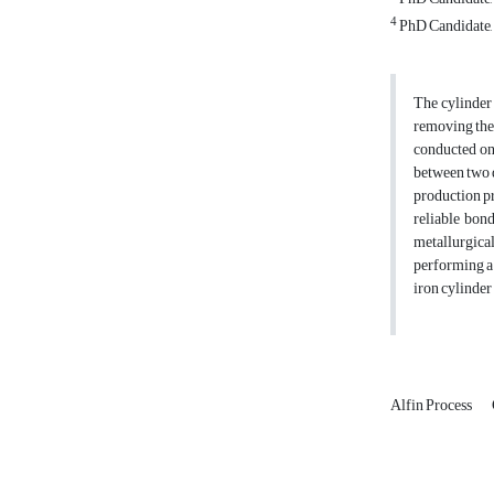
4
PhD Candidate, 
The cylinder 
removing the 
conducted on 
between two d
production pr
reliable bond
metallurgical
performing a 
iron cylinder
Alfin Process