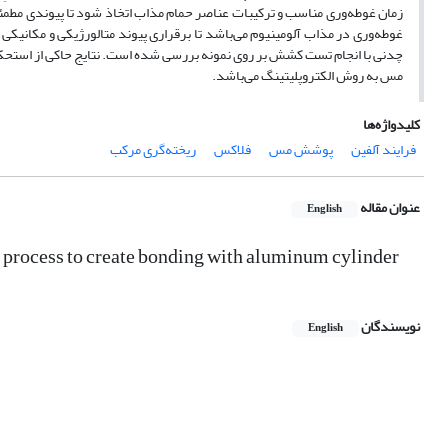
زمان غوطه‌وری مناسب و ترکیبات عناصر حمام مذاب اتخاذ شود تا پیوندی مطمئن 
غوطه‌وری در مذاب آلومینیوم می‌باشد تا برقراری پیوند متالورژیکی و مکانیک
چدنی با انجام تست کشش بر روی نمونه بررسی شده است. نتایج حاکی از استحکام
مس به روش الکتروپلیتینگ می‌باشد.
کلیدواژه‌ها
فرایند آلفین
پوشش مس
فلاکس
ریخته‌گری مرکب
عنوان مقاله
English
N process to create bonding with aluminum cylinder
نویسندگان
English