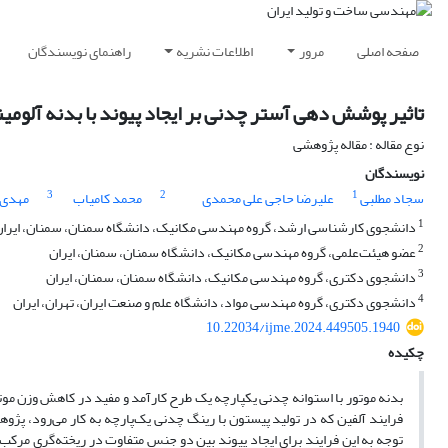
صفحه اصلی
مرور
اطلاعات نشریه
راهنمای نویسندگان
تاثیر پوشش دهی آستر چدنی بر ایجاد پیوند با بدنه آلومینی
نوع مقاله : مقاله پژوهشی
نویسندگان
3
2
1
سجاد مطلبی
علیرضا حاجی علی محمدی
محمد کامیاب
مهدی 
1
دانشجوی کارشناسی ارشد، گروه مهندسی مکانیک، دانشگاه سمنان، سمنان، ایران
2
عضو هیئت‌علمی، گروه مهندسی مکانیک، دانشگاه سمنان، سمنان، ایران
3
دانشجوی دکتری، گروه مهندسی مکانیک، دانشگاه سمنان، سمنان، ایران
4
دانشجوی دکتری، گروه مهندسی مواد، دانشگاه علم و صنعت ایران، تهران، ایران
10.22034/ijme.2024.449505.1940
چکیده
بدنه موتور با استوانه چدنی یکپارچه یک طرح کارآمد و مفید در کاهش وزن موت
فرایند آلفین که در تولید پیستون با رینگ چدنی یک‌پارچه به کار می‌رود، پژوه
توجه به این فرایند برای ایجاد پیوند بین دو جنس متفاوت در ریخته‌گری مرکبِ 