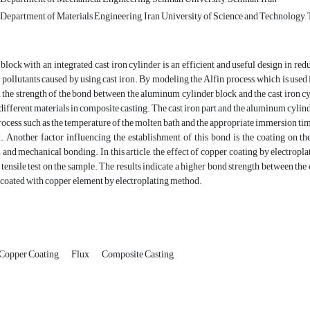
Department of Materials Engineering, Iran University of Science and Technology, T
block with an integrated cast iron cylinder is an efficient and useful design in re
pollutants caused by using cast iron. By modeling the Alfin process, which is used in
the strength of the bond between the aluminum cylinder block and the cast iron cyl
ifferent materials in composite casting. The cast iron part and the aluminum cylinde
ocess, such as the temperature of the molten bath and the appropriate immersion time,
. Another factor influencing the establishment of this bond is the coating on the
 and mechanical bonding. In this article, the effect of copper coating by electropl
tensile test on the sample. The results indicate a higher bond strength between the 
 coated with copper element by electroplating method.
Copper Coating
Flux
Composite Casting