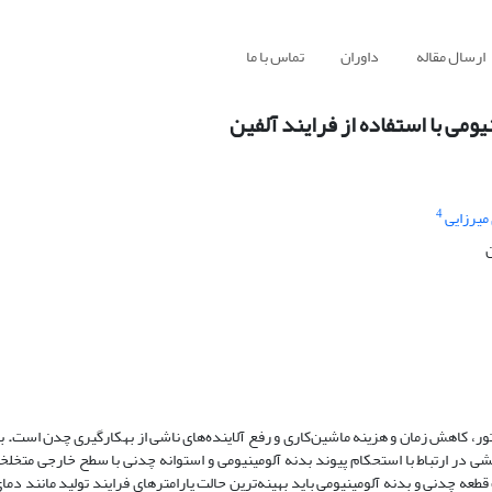
ارسال مقاله
داوران
تماس با ما
ومی با استفاده از فرایند ‌آلفین
4
میرزایی
ور، کاهش زمان و هزینه ماشین‌کاری و رفع آلاینده‌های ناشی از به­کارگیری چدن است
.
ب
شی در ارتباط با استحکام پیوند بدنه آلومینیومی و استوانه چدنی با سطح خارجی متخلخل
قطعه چدنی و بدنه آلومینیومی باید بهینه‌ترین حالت پارامترهای فرایند تولید مانند دم