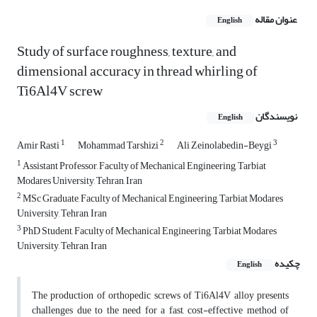
عنوان مقاله
English
Study of surface roughness, texture, and
dimensional accuracy in thread whirling of
Ti6Al4V screw
نویسندگان
English
1
2
3
Amir Rasti
Mohammad Tarshizi
Ali Zeinolabedin-Beygi
1
Assistant Professor, Faculty of Mechanical Engineering, Tarbiat
Modares University, Tehran, Iran
2
MSc Graduate, Faculty of Mechanical Engineering, Tarbiat Modares
University, Tehran, Iran
3
PhD Student, Faculty of Mechanical Engineering, Tarbiat Modares
University, Tehran, Iran
چکیده
English
The production of orthopedic screws of Ti6Al4V alloy presents
challenges due to the need for a fast, cost-effective method of