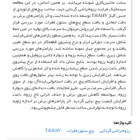
سخت ماشین‌کاری شونده می‌باشد. بر همین اساس، در این مطالعه
سینماتیک فرایند رزوه‌تراشی گردابی جهت ساخت پیچ‌‌های ارتوپدی از
جنس آلیاژ Ti6Al4V توسعه داده شده است و اثر پارامترهای برش بر
دقت ابعادی و بافت سطح پیچ‌های ستون فقرات مورد بررسی قرار
گرفت. با استفاده از این روش می‌توان به سرعت بالای تولید در عین حفظ
دقت بسیار بالا دست پیدا کرد. به همین منظور پارامترهای اصلی فرایند
شامل سرعت دورانی ابزار و نرخ پیشروی قطعه‌کار در دو سطح تغییر
یافتند و در مجموع چهار نمونه ساخته شد. پارامترهای مورد بررسی
شامل زبری، بافت سطح ریشه رزوه و دیواره جانبی پروفیل و همچنین
اندازه زاویه رزوه بودند. نتایج نشان داد که استفاده از نرخ پیشروی
بالاتر باعث زبرتر شدن سطح ریشه رزوه شده و اثر شخم‌زنی را کاهش
می‌دهد. این افزایش زبری با توجه به رشد بهتر سلول‌های بافت روی
سطح و افزایش استحکام پیچ در بافت استخوانی ایده‌آل بود. از سوی
دیگر، افزایش سرعت برشی، علی‌رغم ایجاد بافت دندانه‌‌ای روی دیواره
رزوه، به­واسطه کاهش نیروی برش و حذف خرابی تاج رزوه، باعث
افزایش کیفیت پیچ نهایی گردید. اثر پارامترهای برش بر اندازه زاویه
رزوه با توجه به تولرانس ساخت مدنظر قابل چشم‌پوشی بود.
کلیدواژه‌ها
رزوه‌تراشی گردابی
پیچ‌ ستون فقرات
Ti6Al4V