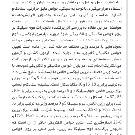
ساختمانی، حمل و نقل، بهداشتی و غیره به‌عنوان پرکننده مورد
استفاده قرار می‌گیرد. با توجه به سبکی، خواص عایق حرارتی، استحکام
فشاری مناسب و کاربرد این پرکننده به‌عنوان افزایش‌دهنده
ویسکوزیته رزین به‌منظور چسب اتصال قطعات مختلف در صنعت
هوافضا، در این مقاله به بررسی اثر پرکننده نانوذرات فوم سیلیکا بر
روی خواص مکانیکی و الکتریکی نانوکامپوزیت پلیمری اپوکسی/ فوم
سیلیکا پرداخته ‌شده ‌است. به‌منظور دست‌یابی به خواص بهینه،
نمونه‌هایی با درصد وزنی مختلف ساخته شد. در ادامه جهت تعیین
خواص مکانیکی کامپوزیت‌های تولید شده، آزمون کشش و آزمون
خمش سه‌نقطه‌ای و به‌جهت تعیین خواص الکتریکی، آزمون ثابت
دی‌الکتریک انجام شد. در پایان خواص مکانیکی و الکتریکی نمونه‌ها با
درصد وزنی مختلف با رزین اپوکسی خالص مقایسه شد. نتایج نشان داد
که بیشینه استحکام کششی رزین خالص، فوم سیلیکا 5 و 9 درصد وزنی
به ترتیب برابر با 18، 16 و 10 مگاپاسکال است. بیشینه استحکام خمشی
برای رزین خالص، فوم سیلیکا 5 و 9 درصد وزنی به ترتیب برابر با، 109،
85 و 67 مگاپاسکال به­دست آمد. بیشینه ثابت دی‌الکتریک اندازه‌گیری
شده برای رزین خالص، فوم سیلیکا 5 و 9 درصد وزنی به ترتیب برابر با،
95/2، 97/2 و 09/3، بدست آمد. بیشینه تانژانت تلفات برای رزین
اپوکسی، فوم سیلیکا 5 و 9 درصد وزنی به ترتیب برابر با، 16/0 ، 17/0 و
23/0 اندازه‌گیری شد. نتایج خواص الکتریکی حاکی از آن است که
افزودن پرکننده فوم سیلیکا به رزین، تاثیر منفی بر روی خواص
الکتریکی آن نداشته است.