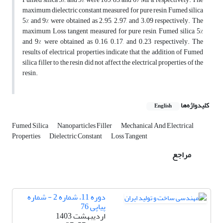
maximum dielectric constant measured for pure resin, Fumed silica
5% and 9% were obtained as 2.95, 2.97, and 3.09 respectively. The
maximum Loss tangent measured for pure resin, Fumed silica 5%
and 9% were obtained as 0.16, 0.17, and 0.23 respectively. The
results of electrical properties indicate that the addition of Fumed
silica filler to the resin did not affect the electrical properties of the
resin.
کلیدواژه‌ها
English
Fumed Silica
Nanoparticles Filler
Mechanical And Electrical
Properties
Dielectric Constant
Loss Tangent
مراجع
دوره 11، شماره 2 - شماره
پیاپی 76
اردیبهشت 1403