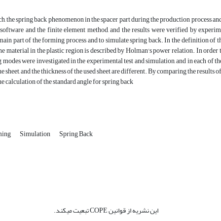
rch, the spring back phenomenon in the spacer part during the production process and
ftware and the finite element method, and the results were verified by experiment
main part of the forming process and to simulate spring back. In the definition of t
he material in the plastic region is described by Holman's power relation. In order 
 modes were investigated in the experimental test and simulation, and in each of t
he sheet, and the thickness of the used sheet are different. By comparing the results 
he calculation of the standard angle for spring back
ming
Simulation
Spring Back
این نشریه از قوانین COPE تبعیت میکند.