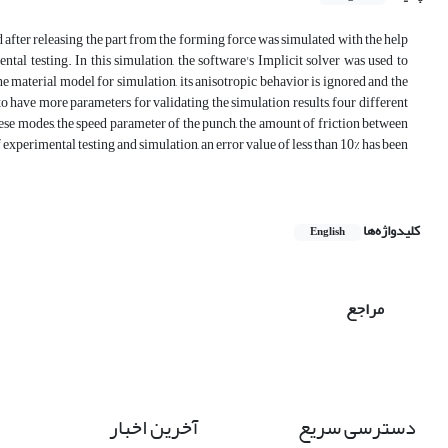
 after releasing the part from the forming force was simulated with the help
al testing. In this simulation, the software's Implicit solver was used to
he material model for simulation, its anisotropic behavior is ignored and the
to have more parameters for validating the simulation results, four different
hese modes, the speed parameter of the punch, the amount of friction between
of experimental testing and simulation, an error value of less than 10% has been
کلیدواژه‌ها
English
مراجع
دسترسی سریع
آخرین اخبار