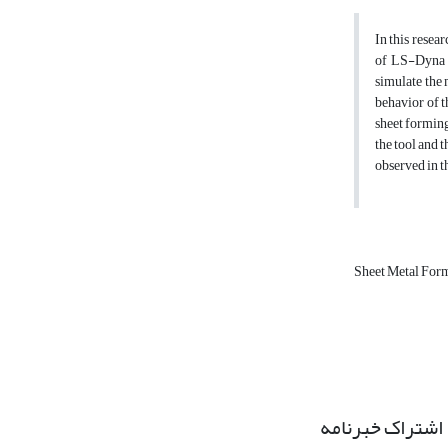
In this resea
of LS-Dyna so
simulate the 
behavior of t
sheet forming
the tool and t
observed in t
Sheet Metal For
اشتراک خبرنامه