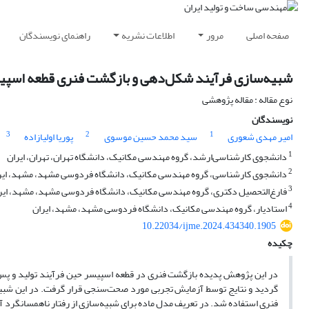
صفحه اصلی
مرور
اطلاعات نشریه
راهنمای نویسندگان
شبیه‌سازی فرآیند شکل‌دهی و بازگشت فنری قطعه اسپی
نوع مقاله : مقاله پژوهشی
نویسندگان
3
2
1
امیر مهدی شعوری
سید محمد حسین موسوی
پوریا اولیازاده
1
دانشجوی کارشناسی‌ارشد، گروه مهندسی مکانیک، دانشگاه تهران، تهران، ایران
2
دانشجوی کارشناسی، گروه مهندسی مکانیک، دانشگاه فردوسی مشهد، مشهد، ایر
3
فارغ‌التحصیل دکتری، گروه مهندسی مکانیک، دانشگاه فردوسی مشهد، مشهد، ایر
4
استادیار، گروه مهندسی مکانیک، دانشگاه فردوسی مشهد، مشهد، ایران
10.22034/ijme.2024.434340.1905
چکیده
در این پژوهش پدیده بازگشت فنری در قطعه اسپیسر حین فرآیند تولید و پس از
گردید و نتایج توسط آزمایش تجربی مورد صحت‌سنجی قرار گرفت. در این شبیه
فنری استفاده شد. در تعریف مدل ماده برای شبیه‌سازی از رفتار ناهمسانگرد آن