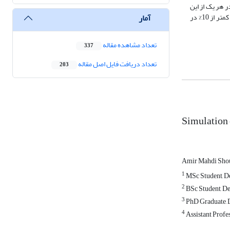
 هر یک از این
آمار
حالت‌ها پارامتر سرعت سنبه، میزان اصطکاک بین ابزار و ورق و ضخامت ورق مورد استفاده متفاوت می‌باشد. با مقایسه نتایج آزمایش تجربی و شبیه‌سازی مقدار خطای کمتر از 10% در
تعداد مشاهده مقاله
337
تعداد دریافت فایل اصل مقاله
203
Simulation 
Amir Mahdi Sho
1
MSc Student, De
2
BSc Student, De
3
PhD Graduate, D
4
Assistant Profe