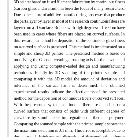
3D printer based on fused filament fabrication by continuous fibers
(carbon, glass, and aramid) has been the focus of many researchers.
Due to the nature of additive manufacturing processes that produce
the parts layer by layer, in most of the research, continuous fibers are
layered on a 2D surface. Robots with high degrees of freedom have
been used in cases where fibers are placed on curved surfaces. In
this research, a method for deposition of the continuous glass fibers
on a curved surface is presented. This method is implemented on a
simple and cheap 3D printer. The presented method is based on
modifying the G-code, creating a rotating axis for the nozzle, and
applying and using computer-aided design and manufacturing
techniques. Finally, by 3D scanning of the printed sample and
comparing it with the 3D model, the amount of deviation and
tolerance of the surface form is determined. The obtained
experimental results indicate the effectiveness of the presented
method for the deposition of continuous fibers on curved surfaces.
With the presented system, continuous fibers are deposited on a
curved surface that consists of paths with different degrees of
curvature, by simultaneous impregnation of fiber and polymer.
Comparing the scanned sample with the printed sample shows that
the maximum deviation is 0.1 mm. This error is acceptable due to
the nature of shrinkage and distortion of thermoplastic polymer