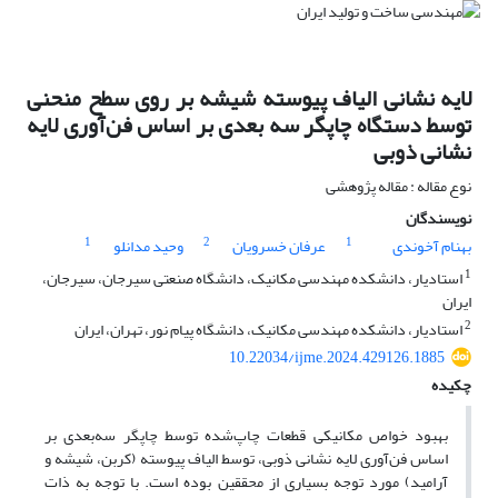
لایه نشانی الیاف پیوسته شیشه بر روی سطح منحنی
توسط دستگاه چاپگر سه بعدی بر اساس فن‌آوری لایه
نشانی ذوبی
نوع مقاله : مقاله پژوهشی
نویسندگان
1
2
1
بهنام آخوندی
عرفان خسرویان
وحید مدانلو
1
استادیار، دانشکده مهندسی مکانیک، دانشگاه صنعتی سیرجان، سیرجان،
ایران
2
استادیار، دانشکده مهندسی مکانیک، دانشگاه پیام نور، تهران، ایران
10.22034/ijme.2024.429126.1885
چکیده
بهبود خواص مکانیکی قطعات چاپ‌شده توسط چاپگر سه‌بعدی بر
اساس فن‌آوری لایه نشانی ذوبی، توسط الیاف پیوسته (کربن، شیشه و
آرامید) مورد توجه بسیاری از محققین بوده است. با توجه به ذات