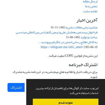
ارسال مقاله
تماس با ما
نقشه سایت
آخرین اخبار
مشابهت‌یابی مقالات نشریه
1402-11-01
فراخوان بیستمین همایش ملی و نهمین کنفرانس بین المللی مهندسی
ساخت و تولید
1402-08-15
به کانال اطلاع رسانی انجمن در تلگرام بپیوندید ...
https://telegram.me/info_smeir
1395-06-19
این نشریه از قوانین COPE تبعیت میکند.
اشتراک خبرنامه
برای دریافت اخبار و اطلاعیه های مهم نشریه در خبرنامه نشریه مشترک
شوید.
اشتراک
این وب سایت از کوکی ها برای اطمینان از ارائه بهترین
خدمات استفاده می کند.
متوجه شدم