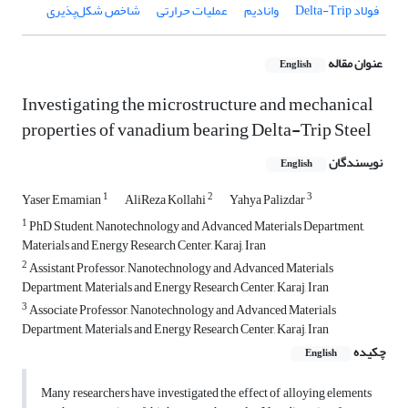
فولاد Delta-Trip
وانادیم
عملیات حرارتی
شاخص شکل‌پذیری
عنوان مقاله
English
Investigating the microstructure and mechanical
properties of vanadium bearing Delta-Trip Steel
نویسندگان
English
1
2
3
Yaser Emamian
AliReza Kollahi
Yahya Palizdar
1
PhD Student, Nanotechnology and Advanced Materials Department,
Materials and Energy Research Center, Karaj, Iran
2
Assistant Professor, Nanotechnology and Advanced Materials
Department, Materials and Energy Research Center, Karaj, Iran
3
Associate Professor, Nanotechnology and Advanced Materials
Department, Materials and Energy Research Center, Karaj, Iran
چکیده
English
Many researchers have investigated the effect of alloying elements