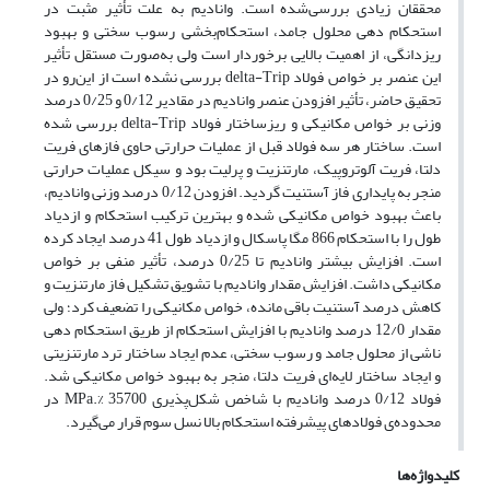
محققان زیادی بررسی‌شده است. وانادیم به علت تأثیر مثبت در
استحکام دهی محلول جامد، استحکام‌بخشی رسوب سختی و بهبود
ریزدانگی، از اهمیت بالایی برخوردار است ولی به‌صورت مستقل تأثیر
این عنصر بر خواص فولاد delta-Trip بررسی نشده است از این‌رو در
تحقیق حاضر، تأثیر افزودن عنصر وانادیم در مقادیر 0/12 و 0/25 درصد
وزنی بر خواص مکانیکی و ریزساختار فولاد delta-Trip بررسی ‌شده
است. ساختار هر سه فولاد قبل از عملیات حرارتی حاوی فازهای فریت
دلتا، فریت آلوتروپیک، مارتنزیت و پرلیت بود و سیکل عملیات حرارتی
منجر به پایداری فاز آستنیت گردید. افزودن 0/12 درصد وزنی وانادیم،
باعث بهبود خواص مکانیکی شده و بهترین ترکیب استحکام و ازدیاد
طول را با استحکام 866 مگا پاسکال و ازدیاد طول 41 درصد ایجاد کرده
است. افزایش بیشتر وانادیم تا 0/25 درصد، تأثیر منفی بر خواص
مکانیکی داشت. افزایش مقدار وانادیم با تشویق تشکیل فاز مارتنزیت و
کاهش درصد آستنیت باقی ‌مانده، خواص مکانیکی را تضعیف کرد؛ ولی
مقدار 12/0 درصد وانادیم با افزایش استحکام از طریق استحکام دهی
ناشی از محلول جامد و رسوب سختی، عدم ایجاد ساختار ترد مارتنزیتی
و ایجاد ساختار لایه‌ای فریت دلتا، منجر به بهبود خواص مکانیکی شد.
فولاد 0/12 درصد وانادیم با شاخص شکل‌پذیری MPa.% 35700 در
محدوده‌ی فولادهای پیشرفته استحکام بالا نسل سوم قرار می‌گیرد.
کلیدواژه‌ها