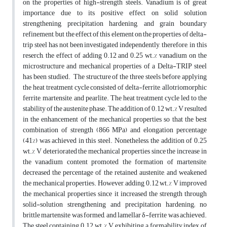
on the properties of high-strength steels. Vanadium is of great
importance due to its positive effect on solid solution
strengthening, precipitation hardening, and grain boundary
refinement, but the effect of this element on the properties of delta-
trip steel has not been investigated independently, therefore, in this
reserch, the effect of adding 0.12 and 0.25 wt.% vanadium on the
microstructure and mechanical properties of a Delta-TRIP steel
has been studied. The structure of the three steels before applying
the heat treatment cycle consisted of delta-ferrite, allotriomorphic
ferrite, martensite, and pearlite. The heat treatment cycle led to the
stability of the austenite phase. The addition of 0.12 wt.% V resulted
in the enhancement of the mechanical properties so that the best
combination of strength (866 MPa) and elongation percentage
(41%) was achieved in this steel. Nonetheless, the addition of 0.25
wt.% V deteriorated the mechanical properties since the increase in
the vanadium content promoted the formation of martensite,
decreased the percentage of the retained austenite, and weakened
the mechanical properties. However, adding 0.12 wt.% V improved
the mechanical properties since it increased the strength through
solid-solution strengthening and precipitation hardening; no
brittle martensite was formed, and lamellar δ-ferrite was achieved.
The steel containing 0.12 wt.% V, exhibiting a formability index of