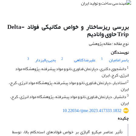
بررسی ریزساختار و خواص مکانیکی فولاد Delta-
Trip حاوی وانادیم
نوع مقاله : مقاله پژوهشی
نویسندگان
3
2
1
یاسر امامیان
علیرضا کلاهی
یحیی پالیزدار
1
دانشجوی دکتری، دپارتمان فناوری نانو و مواد پیشرفته، پژوهشگاه مواد
انرژی، کرج، ایران
2
استادیار، دپارتمان فناوری نانو و مواد پیشرفته، پژوهشگاه مواد انرژی، کرج،
ایران
3
دانشیار، دپارتمان فناوری نانو و مواد پیشرفته، پژوهشگاه مواد انرژی، کرج،
ایران
10.22034/ijme.2023.417333.1832
چکیده
تأثیر عناصر میکرو آلیاژی بر خواص فولادهای استحکام بالا، توسط