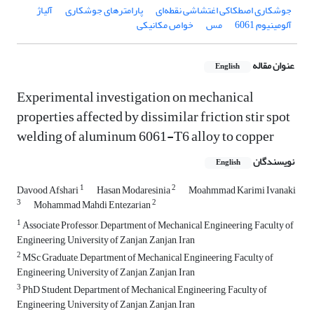
جوشکاری اصطکاکی اغتشاشی نقطه‌ای
پارامترهای جوشکاری
آلیاژ
آلومینیوم 6061
مس
خواص مکانیکی
عنوان مقاله
English
Experimental investigation on mechanical
properties affected by dissimilar friction stir spot
welding of aluminum 6061-T6 alloy to copper
نویسندگان
English
1
2
Davood Afshari
Hasan Modaresinia
Moahmmad Karimi Ivanaki
3
2
Mohammad Mahdi Entezarian
1
Associate Professor, Department of Mechanical Engineering, Faculty of
Engineering, University of Zanjan, Zanjan, Iran
2
MSc Graduate, Department of Mechanical Engineering, Faculty of
Engineering, University of Zanjan, Zanjan, Iran
3
PhD Student, Department of Mechanical Engineering, Faculty of
Engineering, University of Zanjan, Zanjan, Iran