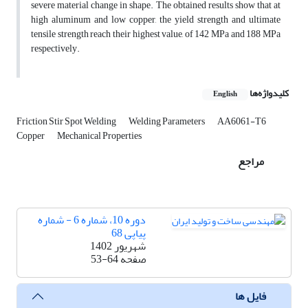
severe material change in shape. The obtained results show that at
high aluminum and low copper, the yield strength and ultimate
tensile strength reach their highest value, of 142 MPa and 188 MPa
respectively.
کلیدواژه‌ها
English
Friction Stir Spot Welding
Welding Parameters
AA6061-T6
Copper
Mechanical Properties
مراجع
دوره 10، شماره 6 - شماره
پیاپی 68
شهریور 1402
صفحه
53-64
فایل ها