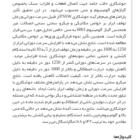
جوشکاری حالت جامد جهت اتصال قطعات و فلزات سبک بخصوص
آلیاژهای آلومینیوم و مس محسوب می‌شود. در این تحقیق تأثیر
پارامترهای مهم فرآیند جوشکاری FSSW از قبیل سرعت دورانی و زمان
توقف ابزار بر خواص مکانیکی و میکرو سختی سنجی اتصالات غیر
همجنس آلیاژ آلومینیوم 6061 به مس خالص تجاری مورد بررسی قرار
گرفته است. همچنین تأثیر نحوه قرارگیری ورق‌ها بر خواص مکانیکی
مطالعه شده است. نتایج نشان می‌دهد با افزایش سرعت دورانی ابزار از
1250 به 1600 دور در دقیقه و زمان توقف ابزار از 5 به 10 ثانیه استحکام
کششی و خمشی تمامی نمونه‌های جوشکاری شده افزایش میابد.
همچنین در سرعت‌های دورانی کمتر از 1250 دور در دقیقه به دلیل
کاهش تولید حرارت اصطکاکی و بالاتر از 1600 دور در دقیقه به دلیل
تولید حرارت بالاتر از حد، کیفیت اتصالات کاهش یافته است. نتایج
میکرو سختی سنجی نشان می‌دهد در پارامترهای مختلف جوشکاری با
افزایش سرعت دورانی و زمان توقف ابزار باعث ایجاد دانه‌های ریز و
تبلور مجدد یافته در منطقه اغتشاشی و دیگر نواحی شده، که این مسئله
در اثر حرارت تولیدی ناشی از اصطکاک و تغییر فرم شدید ماده در حین
جوشکاری میباشد. نتایج به دست آمده نشان می‌دهد در حالتی که مس
بالا و آلومینیوم پایین باشد استحکام تسلیم و نهایی کشش به بیشترین
مقادیر خود به ترتیب ۱۴۲ و ۱۸۸ مگاپاسکال می رسد.
کلیدواژه‌ها