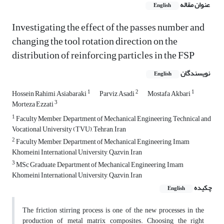
عنوان مقاله
English
Investigating the effect of the passes number and
changing the tool rotation direction on the
distribution of reinforcing particles in the FSP
نویسندگان
English
1
2
1
Hossein Rahimi Asiabaraki
Parviz Asadi
Mostafa Akbari
3
Morteza Ezzati
1
Faculty Member, Department of Mechanical Engineering, Technical and
Vocational University (TVU), Tehran, Iran
2
Faculty Member, Department of Mechanical Engineering, Imam
Khomeini International University, Qazvin, Iran
3
MSc Graduate, Department of Mechanical Engineering, Imam
Khomeini International University, Qazvin, Iran
چکیده
English
The friction stirring process is one of the new processes in the
production of metal matrix composites. Choosing the right