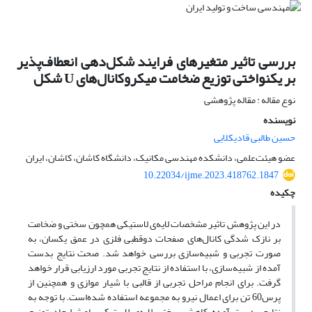
بررسی تاثیر متغیرهای فرایند شکل‌دهی انعطاف‌پذیر
بر یکنواختی توزیع ضخامت میکروکانال‌های U شکل
نوع مقاله : مقاله پژوهشی
نویسنده
حسین طالبی قادیکلایی
عضو هیئت‌علمی، دانشکده مهندسی مکانیک، دانشگاه کاشان، کاشان، ایران
10.22034/ijme.2023.418762.1847
چکیده
در این پژوهش تاثیر مشخصات لایه‌ی لاستیکی همچون سختی و ضخامت
بر نازک شدگی کانال‌های صفحات دوقطبی فلزی در عمق یکسان، به
صورت تجربی و شبیه‌سازی بررسی‌ خواهد شد. صحت نتایج بدست
آمده از شبیه‌سازی، با استفاده از نتایج تجربی مورد ارزیابی قرار خواهد
گرفت. برای انجام مراحل تجربی از قالبی با شیار موازی و همچنین از
پرس‌60 تن برای اعمال نیرو به مجموعه استفاده شده‌است. با توجه به
نتایج بدست ‌آمده کاهش سختی لایه‌ی لاستیکی باعث ایجاد توزیع