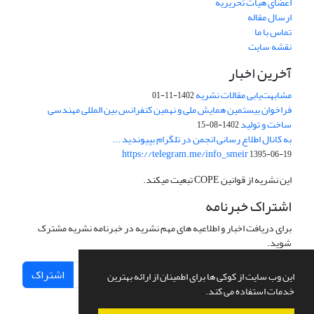
اعضای هیات تحریریه
ارسال مقاله
تماس با ما
نقشه سایت
آخرین اخبار
مشابهت‌یابی مقالات نشریه
1402-11-01
فراخوان بیستمین همایش ملی و نهمین کنفرانس بین المللی مهندسی
ساخت و تولید
1402-08-15
به کانال اطلاع رسانی انجمن در تلگرام بپیوندید ...
https://telegram.me/info_smeir
1395-06-19
این نشریه از قوانین COPE تبعیت میکند.
اشتراک خبرنامه
برای دریافت اخبار و اطلاعیه های مهم نشریه در خبرنامه نشریه مشترک
شوید.
اشتراک
این وب سایت از کوکی ها برای اطمینان از ارائه بهترین
خدمات استفاده می کند.