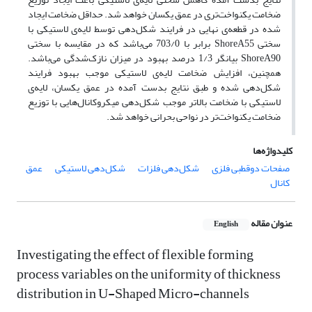
ضخامت یکنواخت‌تری در عمق یکسان خواهد ‌شد. حداقل ضخامت ایجاد
شده در قطعه‌ی نهایی در فرایند شکل‌دهی توسط لایه‌ی لاستیکی با
سختی ShoreA55 برابر با 703/0 می‌باشد که در مقایسه با سختی
ShoreA90‌ بیانگر 1/3 درصد بهبود در میزان نازک‌شدگی می‌باشد.
همچنین، افزایش ضخامت لایه‌ی لاستیکی موجب بهبود فرایند
شکل‌دهی شده و طبق نتایج بدست آمده در عمق یکسان، لایه‌ی
لاستیکی با ضخامت بالاتر موجب شکل‌دهی میکروکانال‌هایی با توزیع
ضخامت یکنواخت‌تر در نواحی بحرانی خواهد ‌شد.
کلیدواژه‌ها
صفحات دوقطبی فلزی
شکل‌دهی فلزات
شکل‌دهی لاستیکی
عمق
کانال
عنوان مقاله
English
Investigating the effect of flexible forming
process variables on the uniformity of thickness
distribution in U-Shaped Micro-channels