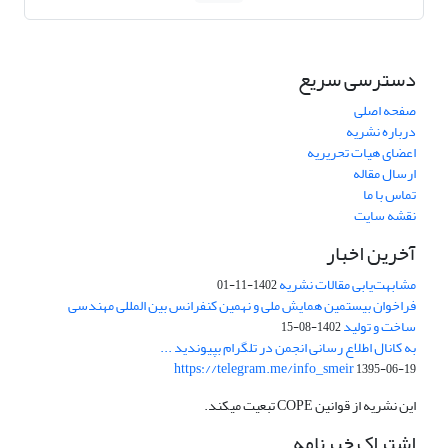
دسترسی سریع
صفحه اصلی
درباره نشریه
اعضای هیات تحریریه
ارسال مقاله
تماس با ما
نقشه سایت
آخرین اخبار
مشابهت‌یابی مقالات نشریه
1402-11-01
فراخوان بیستمین همایش ملی و نهمین کنفرانس بین المللی مهندسی
ساخت و تولید
1402-08-15
به کانال اطلاع رسانی انجمن در تلگرام بپیوندید ...
https://telegram.me/info_smeir
1395-06-19
این نشریه از قوانین COPE تبعیت میکند.
اشتراک خبرنامه