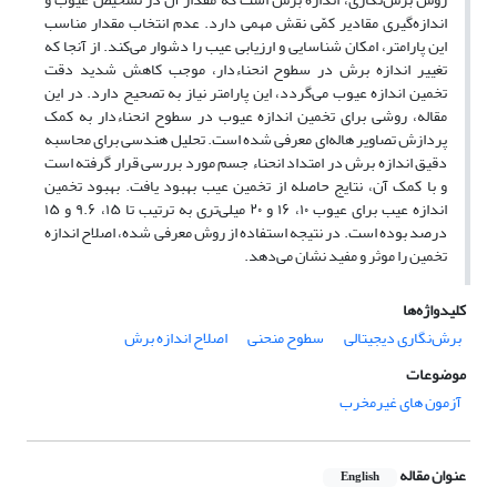
اندازه‌گیری مقادیر کمّی نقش مهمی دارد. عدم انتخاب مقدار مناسب
این پارامتر، امکان شناسایی و ارزیابی عیب را دشوار می‌کند. از آنجا که
تغییر اندازه برش در سطوح انحناءدار، موجب کاهش شدید دقت
تخمین اندازه عیوب می‌گردد، این پارامتر نیاز به تصحیح دارد. در این
مقاله، روشی برای تخمین اندازه عیوب در سطوح انحناءدار به کمک
پردازش تصاویر هاله‌ای معرفی شده است. تحلیل هندسی برای محاسبه
دقیق اندازه برش در امتداد انحنا‌‌ء جسم مورد بررسی قرار گرفته است
و با کمک آن، نتایج حاصله از تخمین عیب بهبود یافت. بهبود تخمین
اندازه عیب برای عیوب ۱۰، ۱۶ و ۲۰ میلی‌تری به ترتیب تا ۱۵، ۹.۶ و ۱۵
درصد بوده است. در نتیجه استفاده از روش معرفی شده، اصلاح اندازه
تخمین را موثر و مفید نشان می‌دهد.
کلیدواژه‌ها
برش‌نگاری دیجیتالی
سطوح منحنی
اصلاح اندازه برش
موضوعات
آزمون های غیرمخرب
عنوان مقاله
English