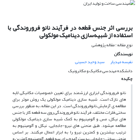
بررسی اثر جنس قطعه در فرآیند نانو فروروندگی با
استفاده از شبیه‌سازی دینامیک مولکولی
نوع مقاله : مقاله پژوهشی
نویسندگان
نفیسه مهدیار
سید وحید حسینی
دانشکده مهندسی مکانیک و مکاترونیک
چکیده
نانو فروروندگی ابزاری ارزشمند برای تعیین خصوصیات مکانیکی لایه
های نازک است. شبیه سازی دینامیک مولکولی یک روش موثر برای
مطالعه ی آزمایش نانوفروروندگی است. در این مقاله، به منظور بررسی
سختی فلزات مختلف، فرآیند نانو فروروندگی روی سه قطعه کار با جنس
های نیکل، مس و آلومینیوم به کمک شبیه سازی دینامیک مولکولی
مطالعه میشود. طبق منحنی های نیرو-جابجایی، نیکل و آلومینیوم به
ترتیب بیشترین و کمترین نیرو را به ابزار اعمال میکنند. بر اساس
منحنی سختی-جابجایی بدست آمده برای سه قطعه، آلومینیوم کمترین و