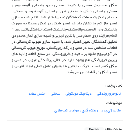
نیکل بیشترین سختی را دارند. منحنی نیرو-جابجایی آلومینیوم و
سختی-جابجایی نیکل با منحنی نیرو-جابجایی آلومینیوم و سختی-
جابجایی نیکل تحقیقات گذشتگان تعیین اعتبار شد. نتایج شبیه سازی
تغییر فاز اتم ها نشان داد که تغییر شکل در نیکل عمدتا به صورت
پلاستیک و در آلومینیوم الاستیک-پلاستیک است. انباشتگی اتمی بعد از
اتمام فرآیند روی سطح مس با نتایج تجربی و شبیه سازی المان محدودی
تحقیق گذشتگان تعیین اعتبار شد. با شبیه سازی عیوب کریستالی در
قطعات مشخص شد در عمق و بارگذاری یکسان، توزیع عیوب کریستالی
در آلومینیوم علاوه بر ناحیه ی فروروندگی، در سطح قطعه و لایه های
زیرین فرورفتگی هم وجود دارد در حالی پراکندگی عیوب در مس و
نیکل کمتر است. حرکت نابجایی ها بعنوان عامل اصلی ایجاد لغزش و
تغییر شکل در قطعات بررسی شد.
کلیدواژه‌ها
نانو فرو روندگی
دینامیک مولکولی
سختی
جنس قطعه
موضوعات
متالورژی پودر، ریخته گری و مواد مرکب فلزی
عنوان مقاله
English