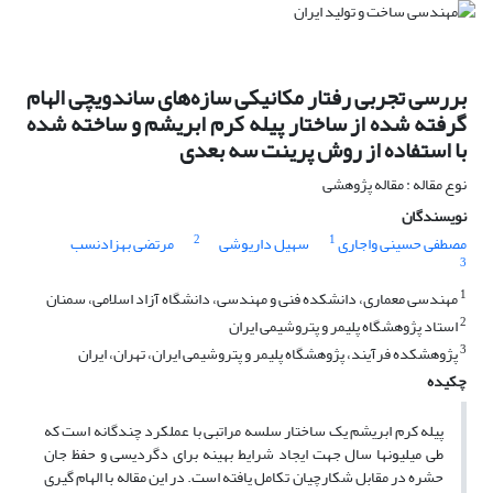
بررسی تجربی رفتار مکانیکی سازه‌های ساندویچی الهام
گرفته شده از ساختار پیله کرم ابریشم و ساخته شده
با استفاده از روش پرینت سه بعدی
نوع مقاله : مقاله پژوهشی
نویسندگان
2
1
مصطفی حسینی واجاری
سهیل داریوشی
مرتضی بهزادنسب
3
1
مهندسی معماری، دانشکده فنی و مهندسی، دانشگاه آزاد اسلامی، سمنان
2
استاد پژوهشگاه پلیمر و پتروشیمی ایران
3
پژوهشکده فرآیند، پژوهشگاه پلیمر و پتروشیمی ایران، تهران، ایران
چکیده
پیله کرم ابریشم یک ساختار سلسه مراتبی با عملکرد چندگانه است که
طی میلیونها سال جهت ایجاد شرایط بهینه برای دگردیسی و حفظ جان
حشره در مقابل شکارچیان تکامل یافته است. در این مقاله با الهام گیری