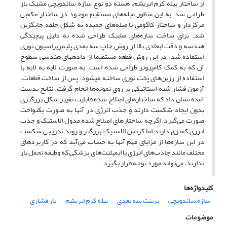
از ساختار پیله کرم ابریشم، هسته دو نوع سازه ساندویچی مشبک باز
طراحی شد. به این منظور میله‌های مستقیم موجود در ساختار مکعبی
مرکزدار و ساختار کاگومی با میله‌های خمیده به شکل حلقه جایگزین
شد. برای ساخت سازه‌های مشبک طراحی شده به دلیل پیچیدگی
هندسه و دقت ابعادی بالا از روش چاپ سه بعدی پلیمریزاسیون نوری
استفاده شد. در این روش قطعه مستقیما از دادههای هندسی سطوح
آن که به کمک کامپیوتر طراحی شده است، به صورت لایه به لایه با
استفاده از رزین‌های پخت نوری ساخته میشود. پس از ساخت قطعات،
آزمون فشار شبه استاتیکی بر روی نمونه‌ها انجام گرفت. نتایج بدست
آمده نشان داد که ساختارهای اصلاح شده قابلیت تغییر شکل بزرگتری
بدون ایجاد شکست دارند و جذب انرژی در آنها به صورت یکنواخت
صورت می‌گیرد. اگرچه ساختارهای اصلاح شده مدول الاستیک و جذب
انرژی کمتری دارند اما کرنش الاستیک بزرگتر و روند تدریجی شکست
در این سازه‌ها از مزایای مهم آنها به حساب می‌آید که در کاربردهای
مختلف مانند جاذب‌های انرژی یا ایمپلنت‌های پزشکی که وظیفه تحمل بار
ندارند، می‌تواند مورد توجه قرار بگیرد.
کلیدواژه‌ها
سازه ساندویچی
پرینت سه بعدی
پیله کرم ابریشم
بار فشاری
موضوعات