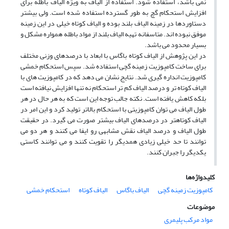
نمی باشد، استفاده شود. استفاده از الیاف به ویژه الیاف باطله برای
افزایش استحکام گچ به طور گسترده استفاده شده است. ولی بیشتر
دستاوردها در زمینه الیاف بلند بوده و الیاف کوتاه خیلی در این زمینه
موفق نبوده اند. متاسفانه تهیه الیاف بلند از مواد باطله همواره مشکل و
بسیار محدود می باشد.
در این پژوهش از الیاف کوتاه باگاس با ابعاد با درصدهای وزنی مختلف
برای ساخت کامپوزیت زمینه گچی استفاده شد. سپس استحکام خمشی
کامپوزیت انداره گیری شد. نتایج نشان می دهد که در کامپوزیت های با
الیاف کوتاه تر و درصد الیاف کم تر استحکام نه تنها افزایش نیافته است
بلکه کاهش یافته است. نکته جالب توجه این است که به هر حال در هر
طول الیاف می توان کامپوزیتی با استحکام بالاتر تولید کرد و این امر در
الیاف کوتاهتر در درصدهای الیاف بیشتر صورت می گیرد. در حقیقت
طول الیاف و درصد الیاف نقش مشابهی رو ایفا می کنند و هر دو می
توانند تا حد خیلی زیادی همدیگر را تقویت کنند و می توانند کاستی
یکدیگر را جبران کنند.
کلیدواژه‌ها
کامپوزیت زمینه گچی
الیاف باگاس
الیاف کوتاه
استحکام خمشی
موضوعات
مواد مرکب پلیمری