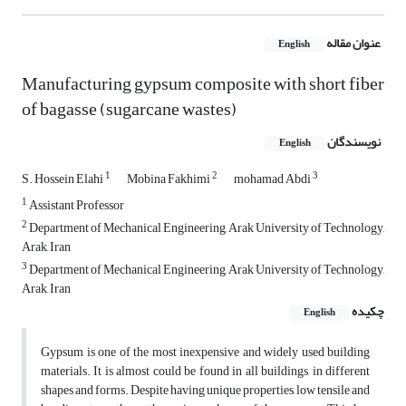
عنوان مقاله
English
Manufacturing gypsum composite with short fiber
of bagasse (sugarcane wastes)
نویسندگان
English
1
2
3
S. Hossein Elahi
Mobina Fakhimi
mohamad Abdi
1
Assistant Professor
2
Department of Mechanical Engineering, Arak University of Technology,
Arak, Iran
3
Department of Mechanical Engineering, Arak University of Technology,
Arak, Iran
چکیده
English
Gypsum is one of the most inexpensive and widely used building
materials. It is almost could be found in all buildings, in different
shapes and forms. Despite having unique properties, low tensile and