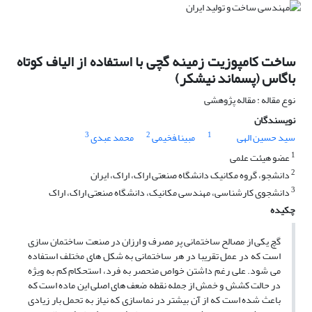
ساخت کامپوزیت زمینه گچی با استفاده از الیاف کوتاه
باگاس (پسماند نیشکر)
نوع مقاله : مقاله پژوهشی
نویسندگان
3
2
1
سید حسین الهی
مبینا ّفخیمی
محمد عبدی
1
عضو هیئت علمی
2
دانشجو، گروه مکانیک دانشگاه صنعتی اراک، اراک، ایران
3
دانشجوی کارشناسی، مهندسی مکانیک، دانشگاه صنعتی اراک، اراک
چکیده
گچ یکی از مصالح ساختمانی پر مصرف و ارزان در صنعت ساختمان سازی
است که در عمل تقریبا در هر ساختمانی به شکل های مختلف استفاده
می شود. علی رغم داشتن خواص منحصر به فرد، استحکام کم به ویژه
در حالت کشش و خمش از جمله نقطه ضعف های اصلی این ماده است که
باعث شده است که از آن بیشتر در نماسازی که نیاز به تحمل بار زیادی