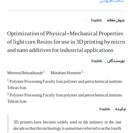
ساخت افزودنی
عنوان مقاله
English
Optimization of Physical-Mechanical Properties
of light cure Resins for use in 3D printing by micro
and nano additives for industrial applications
نویسندگان
English
1
2
Morteza Behzadnasab
Motahare Hosseini
1
Polymer Processing Faculty, Iran polymer and petrochemical institute,
Tehran, Iran.
2
Polymer Processing Faculty, Iran polymer and petrochemical institute,
Tehran, Iran.
چکیده
English
3D printers have become widely used in the industry in the last
decade so that this technology is sometimes referred to as the fourth