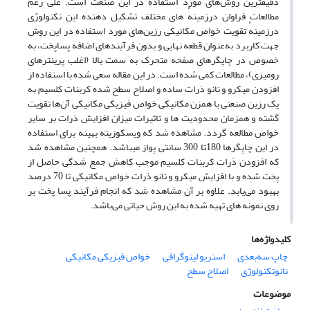
دقیقترین روش‌های مورد استفاده در این صنعت است. علی رغم
مطالعات فراوان درزمینهٔ های مختلف تشکیل دهنده این تکنولوژی
درزمینهٔ تقویت خواص مکانیکی رزین‌های مورد استفاده در این روش
جهت کاربرد به‌عنوان قطعه نهایی و بدون فرآیندهای اضافه پساپخت، به
خصوص در چاپگرهای صفحه متحرک به سمت بالا (اغلب پرینترهای
رومیزی)، مطالعات کمی شده است. در این مقاله سعی شده با استفاده از
افزودن میکرو و نانو ذرات ساده و اصلاح سطح شده کربنات کلسیم به
یک رزین صنعتی با همزن مکانیکی خواص فیزیکی مکانیکی آن‌ها تقویت
گشته و همزمان محدودیت ها و تاثیرات میزان افزایش ذرات بر سایر
خواص مطالعه گردد. مشاهده شد که ویسکوزیته بهینه برای استفاده
در این چاپگرها 180تا 300 سانتی پواز میباشد. همچنین مشاهده شد
که افزودن ذرات کربنات کلسیم موجب کاهش جمع شدگی حاصل از
پخت شده و با افزایش میکرو و نانو ذرات خواص مکانیکی تا 70 درصد
بهبود می‌یابد. علاوه بر آن مشاهده شد که انجام فرآیند پسا پخت بر
روی نمونه های تهیه شده به این روش حیاتی می‌باشد.
کلیدواژه‌ها
چاپ سه‌بعدی
استریو لیتوگرافی
خواص فیزیکی مکانیکی
نانوتکنولوژی
اصلاح سطح
موضوعات