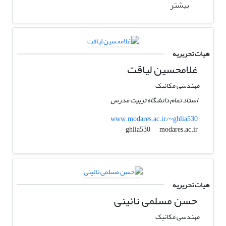
بیشتر
هیات تحریریه
غلامحسین لیاقت
مهندسی مکانیک
استاد تمام دانشگاه تربیت مدرس
www.modares.ac.ir/~ghlia530
modares.ac.ir
ghlia530
هیات تحریریه
حسن مسلمی نائینی
مهندسی مکانیک