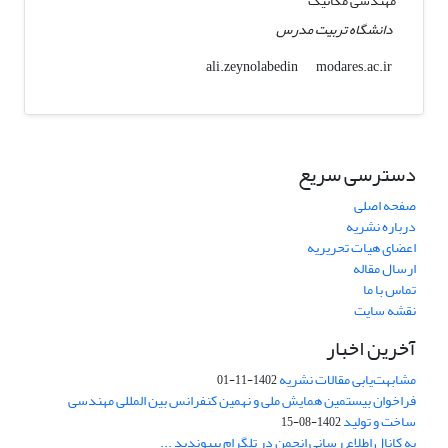
مهندسی مکانیک
دانشگاه تربیت مدرس
modares.ac.ir
ali.zeynolabedin
دسترسی سریع
صفحه اصلی
درباره نشریه
اعضای هیات تحریریه
ارسال مقاله
تماس با ما
نقشه سایت
آخرین اخبار
مشابهت‌یابی مقالات نشریه
1402-11-01
فراخوان بیستمین همایش ملی و نهمین کنفرانس بین المللی مهندسی
ساخت و تولید
1402-08-15
به کانال اطلاع رسانی انجمن در تلگرام بپیوندید ...