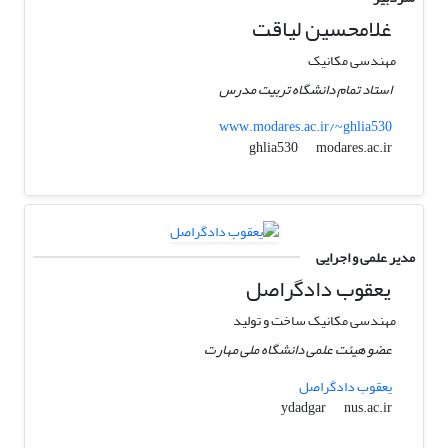
غلامحسین لیاقت
مهندسی مکانیک
استاد تمام دانشگاه تربیت مدرس
www.modares.ac.ir/~ghlia530
modares.ac.ir
ghlia530
مدیر علمی و اجرایی
یعقوب دادگراصل
مهندسی مکانیک ساخت و تولید
عضو هیئت علمی دانشگاه ملی مهارت
یعقوب دادگراصل
nus.ac.ir
ydadgar