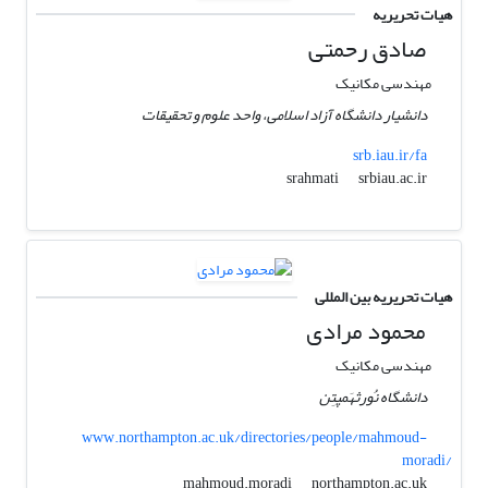
هیات تحریریه
صادق رحمتی
مهندسی مکانیک
دانشیار دانشگاه آزاد اسلامی، واحد علوم و تحقیقات
srb.iau.ir/fa
srbiau.ac.ir
srahmati
هیات تحریریه بین المللی
محمود مرادی
مهندسی مکانیک
دانشگاه نُورثهَمپتِن
www.northampton.ac.uk/directories/people/mahmoud-
moradi/
northampton.ac.uk
mahmoud.moradi