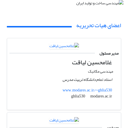
اعضای هیات تحریریه
مدیر مسئول
غلامحسین لیاقت
مهندسی مکانیک
استاد تمام دانشگاه تربیت مدرس
www.modares.ac.ir/~ghlia530
modares.ac.ir
ghlia530
سردبیر