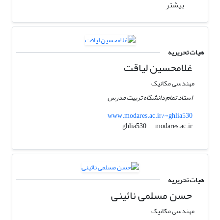
بیشتر
هیات تحریریه
غلامحسین لیاقت
مهندسی مکانیک
استاد تمام دانشگاه تربیت مدرس
www.modares.ac.ir/~ghlia530
modares.ac.ir
ghlia530
هیات تحریریه
حسن مسلمی نائینی
مهندسی مکانیک