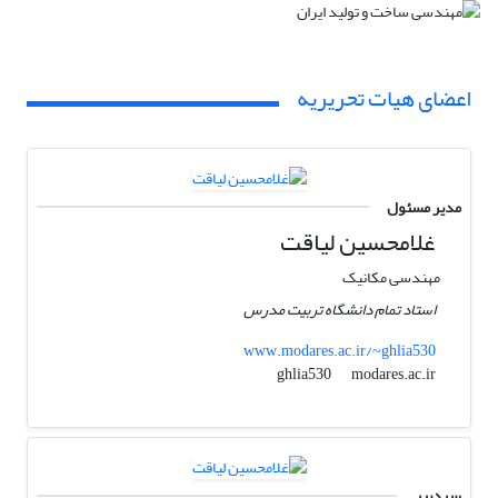
اعضای هیات تحریریه
مدیر مسئول
غلامحسین لیاقت
مهندسی مکانیک
استاد تمام دانشگاه تربیت مدرس
www.modares.ac.ir/~ghlia530
modares.ac.ir
ghlia530
سردبیر