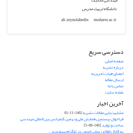
مهندسی مکانیک
دانشگاه تربیت مدرس
modares.ac.ir
ali.zeynolabedin
دسترسی سریع
صفحه اصلی
درباره نشریه
اعضای هیات تحریریه
ارسال مقاله
تماس با ما
نقشه سایت
آخرین اخبار
مشابهت‌یابی مقالات نشریه
1402-11-01
فراخوان بیستمین همایش ملی و نهمین کنفرانس بین المللی مهندسی
ساخت و تولید
1402-08-15
به کانال اطلاع رسانی انجمن در تلگرام بپیوندید ...