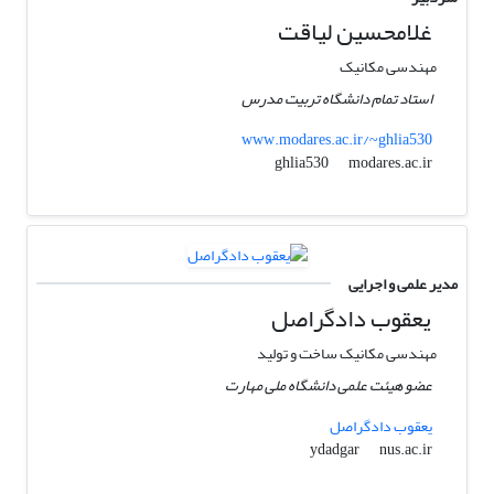
غلامحسین لیاقت
مهندسی مکانیک
استاد تمام دانشگاه تربیت مدرس
www.modares.ac.ir/~ghlia530
modares.ac.ir
ghlia530
مدیر علمی و اجرایی
یعقوب دادگراصل
مهندسی مکانیک ساخت و تولید
عضو هیئت علمی دانشگاه ملی مهارت
یعقوب دادگراصل
nus.ac.ir
ydadgar