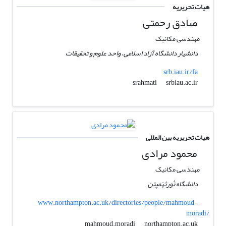
هیات تحریریه
صادق رحمتی
مهندسی مکانیک
دانشیار دانشگاه آزاد اسلامی، واحد علوم و تحقیقات
srb.iau.ir/fa
srbiau.ac.ir
srahmati
هیات تحریریه بین المللی
محمود مرادی
مهندسی مکانیک
دانشگاه نُورثهَمپتِن
www.northampton.ac.uk/directories/people/mahmoud-
moradi/
northampton.ac.uk
mahmoud.moradi