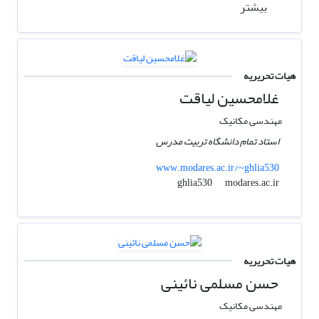
بیشتر
هیات تحریریه
غلامحسین لیاقت
مهندسی مکانیک
استاد تمام دانشگاه تربیت مدرس
www.modares.ac.ir/~ghlia530
modares.ac.ir
ghlia530
هیات تحریریه
حسن مسلمی نائینی
مهندسی مکانیک