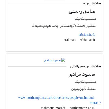
هیات تحریریه
صادق رحمتی
مهندسی مکانیک
دانشیار دانشگاه آزاد اسلامی، واحد علوم و تحقیقات
srb.iau.ir/fa
srbiau.ac.ir
srahmati
هیات تحریریه بین المللی
محمود مرادی
مهندسی مکانیک
دانشگاه نُورثهَمپتِن
www.northampton.ac.uk/directories/people/mahmoud-
moradi/
northampton.ac.uk
mahmoud.moradi