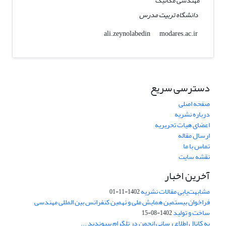
مهندسی مکانیک
دانشگاه تربیت مدرس
modares.ac.ir
ali.zeynolabedin
دسترسی سریع
صفحه اصلی
درباره نشریه
اعضای هیات تحریریه
ارسال مقاله
تماس با ما
نقشه سایت
آخرین اخبار
مشابهت‌یابی مقالات نشریه
1402-11-01
فراخوان بیستمین همایش ملی و نهمین کنفرانس بین المللی مهندسی
ساخت و تولید
1402-08-15
به کانال اطلاع رسانی انجمن در تلگرام بپیوندید ...