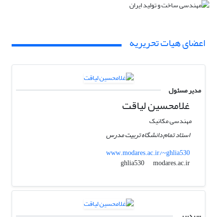
اعضای هیات تحریریه
مدیر مسئول
غلامحسین لیاقت
مهندسی مکانیک
استاد تمام دانشگاه تربیت مدرس
www.modares.ac.ir/~ghlia530
modares.ac.ir
ghlia530
سردبیر