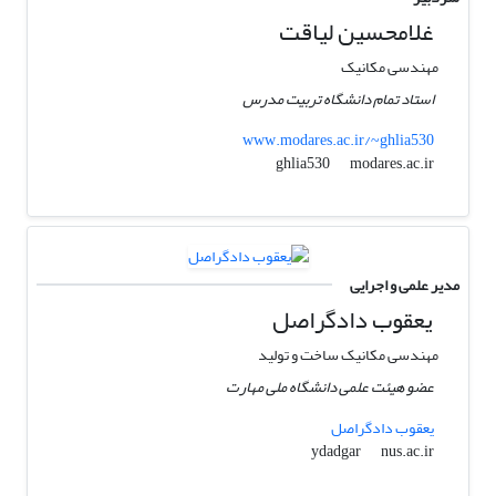
غلامحسین لیاقت
مهندسی مکانیک
استاد تمام دانشگاه تربیت مدرس
www.modares.ac.ir/~ghlia530
modares.ac.ir
ghlia530
مدیر علمی و اجرایی
یعقوب دادگراصل
مهندسی مکانیک ساخت و تولید
عضو هیئت علمی دانشگاه ملی مهارت
یعقوب دادگراصل
nus.ac.ir
ydadgar