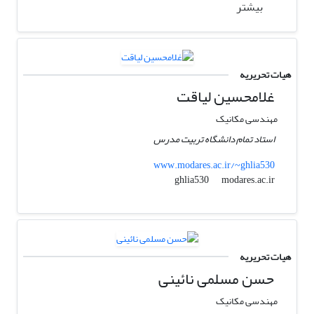
بیشتر
هیات تحریریه
غلامحسین لیاقت
مهندسی مکانیک
استاد تمام دانشگاه تربیت مدرس
www.modares.ac.ir/~ghlia530
modares.ac.ir
ghlia530
هیات تحریریه
حسن مسلمی نائینی
مهندسی مکانیک