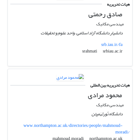
هیات تحریریه
صادق رحمتی
مهندسی مکانیک
دانشیار دانشگاه آزاد اسلامی، واحد علوم و تحقیقات
srb.iau.ir/fa
srbiau.ac.ir
srahmati
هیات تحریریه بین المللی
محمود مرادی
مهندسی مکانیک
دانشگاه نُورثهَمپتِن
www.northampton.ac.uk/directories/people/mahmoud-
moradi/
northampton.ac.uk
mahmoud.moradi