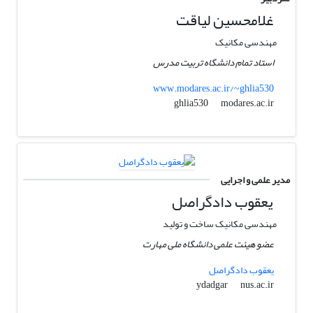
غلامحسین لیاقت
مهندسی مکانیک
استاد تمام دانشگاه تربیت مدرس
www.modares.ac.ir/~ghlia530
modares.ac.ir
ghlia530
مدیر علمی و اجرایی
یعقوب دادگراصل
مهندسی مکانیک ساخت و تولید
عضو هیئت علمی دانشگاه ملی مهارت
یعقوب دادگراصل
nus.ac.ir
ydadgar