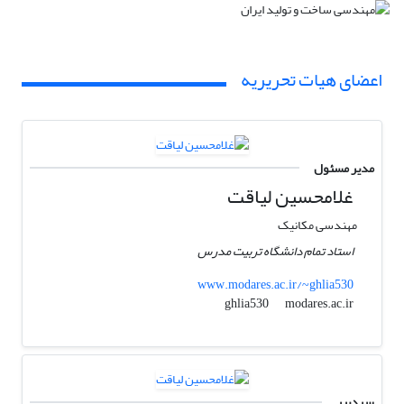
اعضای هیات تحریریه
مدیر مسئول
غلامحسین لیاقت
مهندسی مکانیک
استاد تمام دانشگاه تربیت مدرس
www.modares.ac.ir/~ghlia530
modares.ac.ir
ghlia530
سردبیر