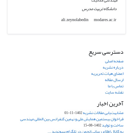
مهندسی مکانیک
دانشگاه تربیت مدرس
modares.ac.ir
ali.zeynolabedin
دسترسی سریع
صفحه اصلی
درباره نشریه
اعضای هیات تحریریه
ارسال مقاله
تماس با ما
نقشه سایت
آخرین اخبار
مشابهت‌یابی مقالات نشریه
1402-11-01
فراخوان بیستمین همایش ملی و نهمین کنفرانس بین المللی مهندسی
ساخت و تولید
1402-08-15
به کانال اطلاع رسانی انجمن در تلگرام بپیوندید ...