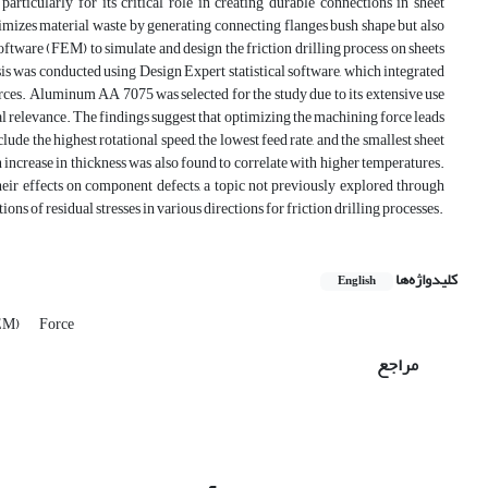
particularly for its critical role in creating durable connections in sheet
imizes material waste by generating connecting flanges bush shape but also
ftware (FEM) to simulate and design the friction drilling process on sheets
sis was conducted using Design Expert statistical software, which integrated
rces. Aluminum AA 7075 was selected for the study due to its extensive use
ial relevance. The findings suggest that optimizing the machining force leads
e the highest rotational speed, the lowest feed rate, and the smallest sheet
 increase in thickness was also found to correlate with higher temperatures.
 their effects on component defects, a topic not previously explored through
ons of residual stresses in various directions for friction drilling processes.
کلیدواژه‌ها
English
FEM)
Force
مراجع