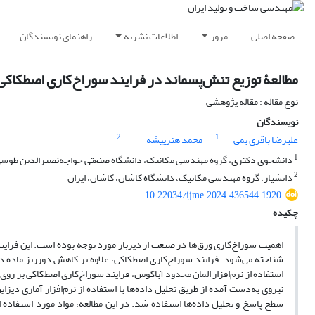
صفحه اصلی
مرور
اطلاعات نشریه
راهنمای نویسندگان
مطالعۀ توزیع تنش‌پسماند در فرایند سوراخ‌کاری اصطکاکی در ورق‌های آلومینیوم 7075 با
نوع مقاله : مقاله پژوهشی
نویسندگان
2
1
علیرضا باقری بمی
محمد هنرپیشه
1
دانشجوی دکتری، گروه مهندسی مکانیک، دانشگاه صنعتی خواجه‌نصیرالدین طوسی، 
2
دانشیار، گروه مهندسی مکانیک، دانشگاه کاشان، کاشان، ایران
10.22034/ijme.2024.436544.1920
چکیده
اهمیت سوراخ‌کاری ورق‌ها در صنعت از دیرباز مورد توجه بوده است. این فرایند ا
شناخته می‌شود. فرایند سوراخ‌کاری اصطکاکی، علاوه بر کاهش دورریز ماده در قط
استفاده از نرم‌افزار المان محدود آباکوس، فرایند سوراخ‌کاری اصطکاکی بر 
نیروی به‌دست آمده از طریق تحلیل داده‌ها با استفاده از نرم‌افزار آماری د