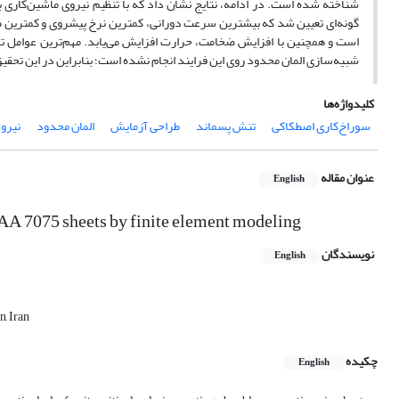
شناخته شده است. در ادامه، نتایج نشان داد که با تنظیم نیروی ماشین‌کاری به
گونه‌ای تعیین شد که بیشترین سرعت دورانی، کمترین نرخ پیشروی و کمترین ضخا
است و همچنین با افزایش ضخامت، حرارت افزایش می‌یابد. مهم‌ترین عوامل 
شبیه‌سازی المان محدود روی این فرایند انجام نشده است؛ بنابراین در این تح
کلیدواژه‌ها
سوراخ‌کاری اصطکاکی
تنش پسماند
طراحی آزمایش
المان محدود
نیرو
عنوان مقاله
English
of AA 7075 sheets by finite element modeling
نویسندگان
English
, Iran
چکیده
English