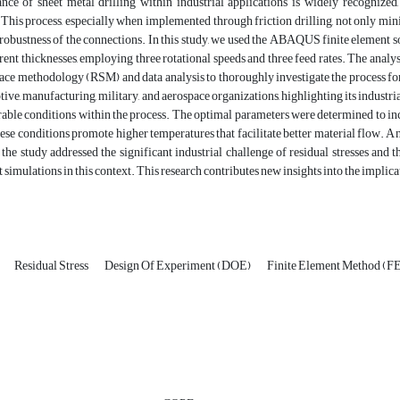
nce of sheet metal drilling within industrial applications is widely recognized, 
his process, especially when implemented through friction drilling, not only min
robustness of the connections. In this study, we used the ABAQUS finite element so
erent thicknesses, employing three rotational speeds and three feed rates. The analy
ace methodology (RSM) and data analysis to thoroughly investigate the process fo
tive, manufacturing, military, and aerospace organizations, highlighting its industr
able conditions within the process. The optimal parameters were determined to includ
ese conditions promote higher temperatures that facilitate better material flow. An
 the study addressed the significant industrial challenge of residual stresses and
 simulations in this context. This research contributes new insights into the implicati
Residual Stress
Design Of Experiment (DOE)
Finite Element Method (