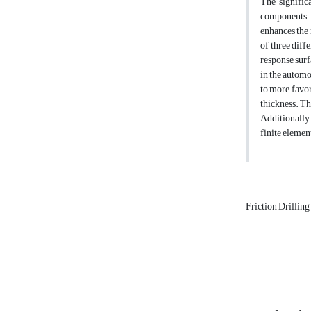
The significa
components. T
enhances the 
of three diff
response surf
in the automo
to more favor
thickness. Th
Additionally,
finite element
Friction Drilling