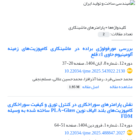
کلیدواژه‌ها =
پارامترهای ماشینکاری
تعداد مقالات:
2
بررسی مورفولوژی براده در ماشینکاری کامپوزیت‌های زمینه
آلومینیوم حاوی 1% قلع
دوره 12، شماره 8، آبان 1404، صفحه
20-37
10.22034/ijme.2025.543922.2130
محمد حسنی فرد، رضا آذرافزا، محمدحسین علائی، مسلم نجفی
مشاهده مقاله
اصل مقاله
1.95 M
نقش پارامترهای سوراخکاری در کنترل تورق و کیفیت سوراخکاری
کامپوزیت‌های بلند الیاف نوین PLA-Glass ساخته شده به وسیله
FDM
دوره 12، شماره 1، فروردین 1404، صفحه
51-64
10.22034/ijme.2025.488847.2027