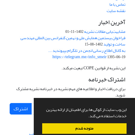
تماس با ما
نقشه سایت
آخرین اخبار
مشابهت‌یابی مقالات نشریه
1402-11-01
فراخوان بیستمین همایش ملی و نهمین کنفرانس بین المللی مهندسی
ساخت و تولید
1402-08-15
به کانال اطلاع رسانی انجمن در تلگرام بپیوندید ...
https://telegram.me/info_smeir
1395-06-19
این نشریه از قوانین COPE تبعیت میکند.
اشتراک خبرنامه
برای دریافت اخبار و اطلاعیه های مهم نشریه در خبرنامه نشریه مشترک
شوید.
اشتراک
این وب سایت از کوکی ها برای اطمینان از ارائه بهترین
خدمات استفاده می کند.
متوجه شدم
سامانه مدیریت نشریات علمی.
طراحی و پیاده سازی از
سیناوب