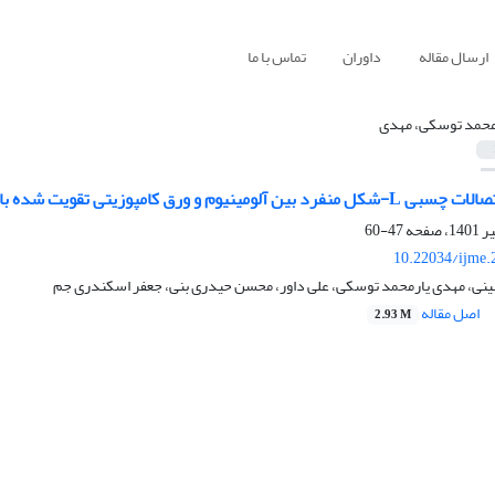
ارسال مقاله
داوران
تماس با ما
محمد توسکی، مهدی
مپوزیتی تقویت شده با نانوگرافن کربن تحت بارگذاری کششی
47-60
10.22034/ijme.
نی، مهدی یارمحمد توسکی، علی داور، محسن حیدری بنی، جعفر اسکندری جم
اصل مقاله
2.93 M