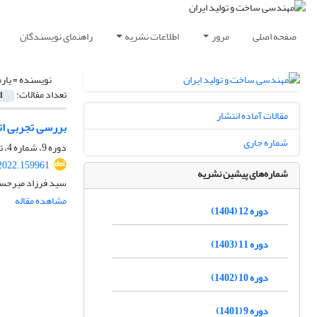
صفحه اصلی
مرور
اطلاعات نشریه
راهنمای نویسندگان
نویسنده =
یار
تعداد مقالات:
1
مقالات آماده انتشار
بررسی تجربی اتصالات چسبی L-شکل منفرد بین آلومینیوم و ورق کا
شماره جاری
دوره 9، شماره 4، تیر 1401، صفحه
2022.159961
شماره‌های پیشین نشریه
سید فرزاد میرحسی
مشاهده مقاله
دوره 12 (1404)
دوره 11 (1403)
دوره 10 (1402)
دوره 9 (1401)