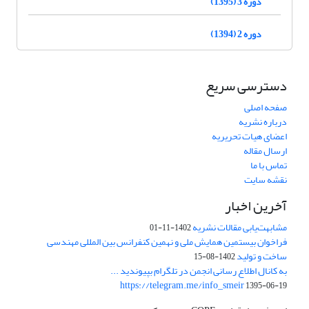
دوره 3 (1395)
دوره 2 (1394)
دسترسی سریع
صفحه اصلی
درباره نشریه
اعضای هیات تحریریه
ارسال مقاله
تماس با ما
نقشه سایت
آخرین اخبار
مشابهت‌یابی مقالات نشریه
1402-11-01
فراخوان بیستمین همایش ملی و نهمین کنفرانس بین المللی مهندسی
ساخت و تولید
1402-08-15
به کانال اطلاع رسانی انجمن در تلگرام بپیوندید ...
https://telegram.me/info_smeir
1395-06-19