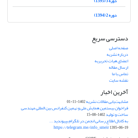
دوره 3 (1395)
دوره 2 (1394)
دسترسی سریع
صفحه اصلی
درباره نشریه
اعضای هیات تحریریه
ارسال مقاله
تماس با ما
نقشه سایت
آخرین اخبار
مشابهت‌یابی مقالات نشریه
1402-11-01
فراخوان بیستمین همایش ملی و نهمین کنفرانس بین المللی مهندسی
ساخت و تولید
1402-08-15
به کانال اطلاع رسانی انجمن در تلگرام بپیوندید ...
https://telegram.me/info_smeir
1395-06-19