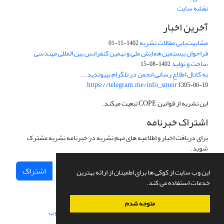
نقشه سایت
آخرین اخبار
مشابهت‌یابی مقالات نشریه
1402-11-01
فراخوان بیستمین همایش ملی و نهمین کنفرانس بین المللی مهندسی
ساخت و تولید
1402-08-15
به کانال اطلاع رسانی انجمن در تلگرام بپیوندید ...
https://telegram.me/info_smeir
1395-06-19
این نشریه از قوانین COPE تبعیت میکند.
اشتراک خبرنامه
برای دریافت اخبار و اطلاعیه های مهم نشریه در خبرنامه نشریه مشترک
شوید.
اشتراک
این وب سایت از کوکی ها برای اطمینان از ارائه بهترین
خدمات استفاده می کند.
متوجه شدم
سامانه مدیریت نشریات علمی.
طراحی و پیاده سازی از
سیناوب