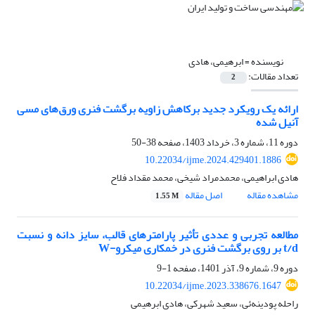
نویسنده =
ابرهیمی، هادی
تعداد مقالات:
2
ارائه یک رویکرد جدید برکاهش زاویه برگشت فنری ورق‌های مسی
آنیل شده
دوره 11، شماره 3، خرداد 1403، صفحه
38-50
10.22034/ijme.2024.429401.1886
هادی ابراهیمی، محمدمراد شیخی، محمد مقداد فلاح
مشاهده مقاله
اصل مقاله
1.55 M
مطالعه تجربی و عددی تأثیر پارامترهای قالب، سایز دانه و نسبت
t/d بر روی برگشت فنری در خمکاری میکرو-W
دوره 9، شماره 9، آذر 1401، صفحه
1-9
10.22034/ijme.2023.338676.1647
راحله پودینه‌ئی، سعید شهرکی، هادی ابرهیمی