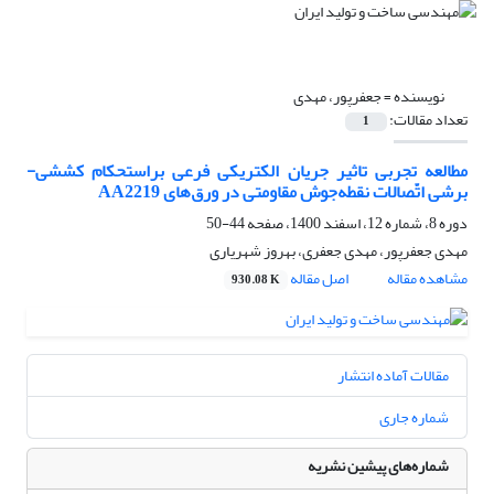
نویسنده =
جعفرپور، مهدی
تعداد مقالات:
1
مطالعه تجربی تاثیر جریان الکتریکی فرعی براستحکام کششی-
برشی اتّصالات نقطه‌جوش مقاومتی در ورق‌های AA2219
دوره 8، شماره 12، اسفند 1400، صفحه
44-50
مهدی جعفرپور، مهدی جعفری، بهروز شهریاری
مشاهده مقاله
اصل مقاله
930.08 K
مقالات آماده انتشار
شماره جاری
شماره‌های پیشین نشریه