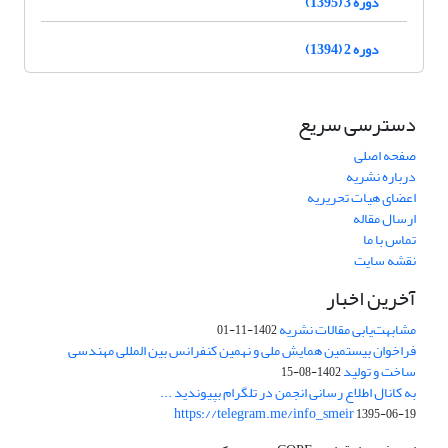
دوره 3 (1395)
دوره 2 (1394)
دسترسی سریع
صفحه اصلی
درباره نشریه
اعضای هیات تحریریه
ارسال مقاله
تماس با ما
نقشه سایت
آخرین اخبار
مشابهت‌یابی مقالات نشریه
1402-11-01
فراخوان بیستمین همایش ملی و نهمین کنفرانس بین المللی مهندسی
ساخت و تولید
1402-08-15
به کانال اطلاع رسانی انجمن در تلگرام بپیوندید ...
https://telegram.me/info_smeir
1395-06-19