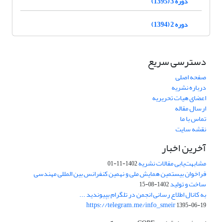
دوره 3 (1395)
دوره 2 (1394)
دسترسی سریع
صفحه اصلی
درباره نشریه
اعضای هیات تحریریه
ارسال مقاله
تماس با ما
نقشه سایت
آخرین اخبار
مشابهت‌یابی مقالات نشریه
1402-11-01
فراخوان بیستمین همایش ملی و نهمین کنفرانس بین المللی مهندسی
ساخت و تولید
1402-08-15
به کانال اطلاع رسانی انجمن در تلگرام بپیوندید ...
https://telegram.me/info_smeir
1395-06-19