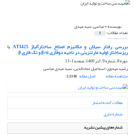
نویسنده =
عباسی، سید مهدی
تعداد مقالات:
1
بررسی رفتار سیلان و مکانیزم اصلاح ساختارآلیاژ ATI425 با
ریزساختار اولیه مارتنزیتی در ناحیه دوفازی β/α و تک فازی β
دوره 8، شماره 9، آذر 1400، صفحه
1-13
رشید مهدوی، اسماعیل عمادالدین، سید مهدی عباسی
مشاهده مقاله
اصل مقاله
2.53 M
مقالات آماده انتشار
شماره جاری
شماره‌های پیشین نشریه