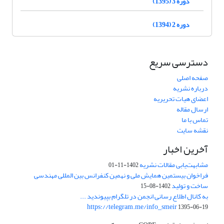
دوره 3 (1395)
دوره 2 (1394)
دسترسی سریع
صفحه اصلی
درباره نشریه
اعضای هیات تحریریه
ارسال مقاله
تماس با ما
نقشه سایت
آخرین اخبار
مشابهت‌یابی مقالات نشریه
1402-11-01
فراخوان بیستمین همایش ملی و نهمین کنفرانس بین المللی مهندسی
ساخت و تولید
1402-08-15
به کانال اطلاع رسانی انجمن در تلگرام بپیوندید ...
https://telegram.me/info_smeir
1395-06-19