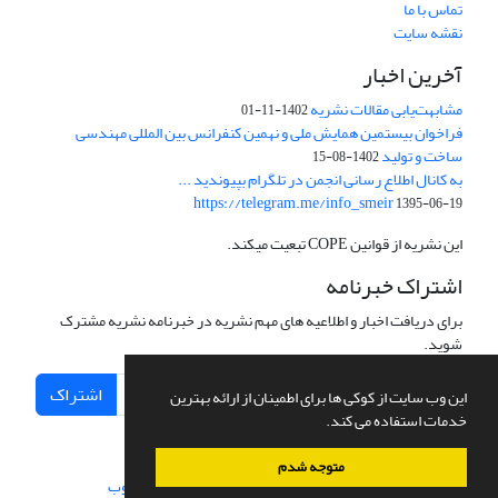
تماس با ما
نقشه سایت
آخرین اخبار
مشابهت‌یابی مقالات نشریه
1402-11-01
فراخوان بیستمین همایش ملی و نهمین کنفرانس بین المللی مهندسی
ساخت و تولید
1402-08-15
به کانال اطلاع رسانی انجمن در تلگرام بپیوندید ...
https://telegram.me/info_smeir
1395-06-19
این نشریه از قوانین COPE تبعیت میکند.
اشتراک خبرنامه
برای دریافت اخبار و اطلاعیه های مهم نشریه در خبرنامه نشریه مشترک
شوید.
اشتراک
این وب سایت از کوکی ها برای اطمینان از ارائه بهترین
خدمات استفاده می کند.
متوجه شدم
سامانه مدیریت نشریات علمی.
طراحی و پیاده سازی از
سیناوب