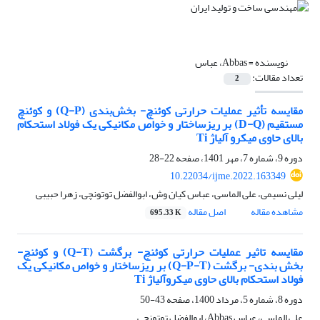
نویسنده =
Abbas، عباس
تعداد مقالات:
2
مقایسه تأثیر عملیات حرارتی کوئنچ- بخش‌بندی (Q-P) و کوئنچ
مستقیم (D-Q) بر ریزساختار و خواص مکانیکی یک فولاد استحکام
بالای حاوی میکرو آلیاژ Ti
دوره 9، شماره 7، مهر 1401، صفحه
22-28
10.22034/ijme.2022.163349
لیلی نسیمی، علی الماسی، عباس کیان وش، ابوالفضل توتونچی، زهرا حبیبی
مشاهده مقاله
اصل مقاله
695.33 K
مقایسه تاثیر عملیات حرارتی کوئنچ- برگشت (Q-T) و کوئنچ-
بخش بندی- برگشت (Q-P-T) بر ریزساختار و خواص مکانیکی یک
فولاد استحکام بالای حاوی میکروآلیاژ Ti
دوره 8، شماره 5، مرداد 1400، صفحه
43-50
علی الماسی، عباس Abbas، ابوالفضل توتونچی