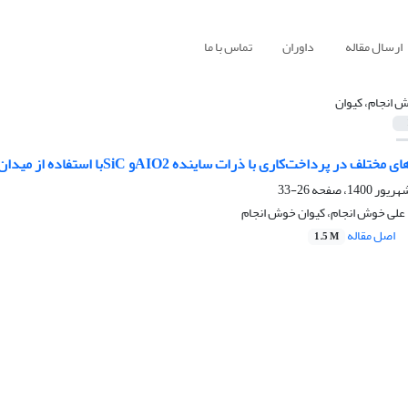
ارسال مقاله
داوران
تماس با ما
 انجام، کیوان
رداخت‌کاری با ذرات ساینده AIO2و SiCبا استفاده از میدان مغناطیسی در مقیاس نانو
26-33
لی خوش انجام، کیوان خوش انجام
اصل مقاله
1.5 M