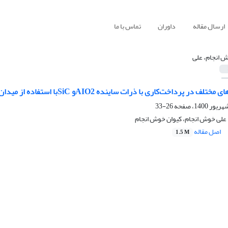
ارسال مقاله
داوران
تماس با ما
 انجام، علی
رداخت‌کاری با ذرات ساینده AIO2و SiCبا استفاده از میدان مغناطیسی در مقیاس نانو
26-33
لی خوش انجام، کیوان خوش انجام
اصل مقاله
1.5 M