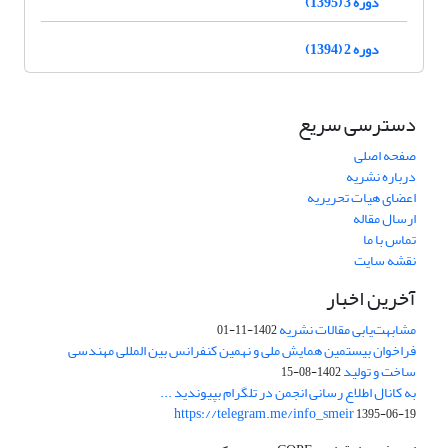
دوره 3 (1395)
دوره 2 (1394)
دسترسی سریع
صفحه اصلی
درباره نشریه
اعضای هیات تحریریه
ارسال مقاله
تماس با ما
نقشه سایت
آخرین اخبار
مشابهت‌یابی مقالات نشریه
1402-11-01
فراخوان بیستمین همایش ملی و نهمین کنفرانس بین المللی مهندسی
ساخت و تولید
1402-08-15
به کانال اطلاع رسانی انجمن در تلگرام بپیوندید ...
https://telegram.me/info_smeir
1395-06-19