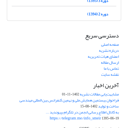
دوره 3 (1395)
دوره 2 (1394)
دسترسی سریع
صفحه اصلی
درباره نشریه
اعضای هیات تحریریه
ارسال مقاله
تماس با ما
نقشه سایت
آخرین اخبار
مشابهت‌یابی مقالات نشریه
1402-11-01
فراخوان بیستمین همایش ملی و نهمین کنفرانس بین المللی مهندسی
ساخت و تولید
1402-08-15
به کانال اطلاع رسانی انجمن در تلگرام بپیوندید ...
https://telegram.me/info_smeir
1395-06-19