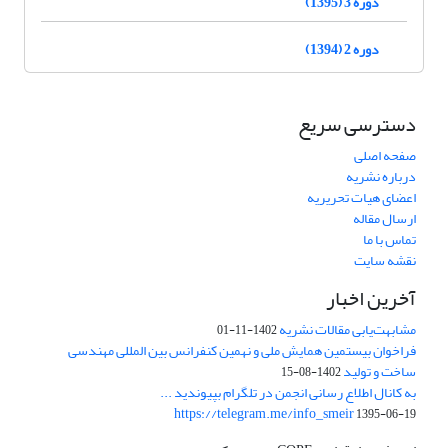
دوره 3 (1395)
دوره 2 (1394)
دسترسی سریع
صفحه اصلی
درباره نشریه
اعضای هیات تحریریه
ارسال مقاله
تماس با ما
نقشه سایت
آخرین اخبار
مشابهت‌یابی مقالات نشریه
1402-11-01
فراخوان بیستمین همایش ملی و نهمین کنفرانس بین المللی مهندسی
ساخت و تولید
1402-08-15
به کانال اطلاع رسانی انجمن در تلگرام بپیوندید ...
https://telegram.me/info_smeir
1395-06-19