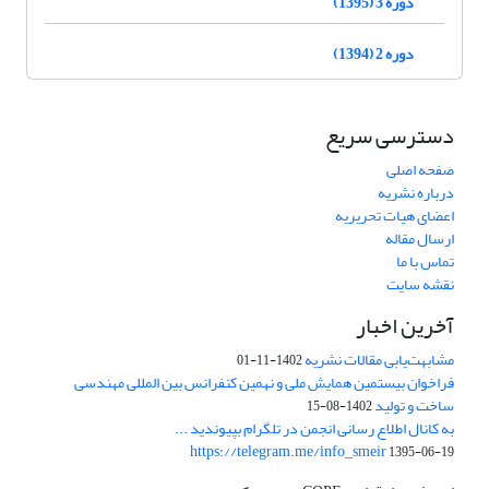
دوره 3 (1395)
دوره 2 (1394)
دسترسی سریع
صفحه اصلی
درباره نشریه
اعضای هیات تحریریه
ارسال مقاله
تماس با ما
نقشه سایت
آخرین اخبار
مشابهت‌یابی مقالات نشریه
1402-11-01
فراخوان بیستمین همایش ملی و نهمین کنفرانس بین المللی مهندسی
ساخت و تولید
1402-08-15
به کانال اطلاع رسانی انجمن در تلگرام بپیوندید ...
https://telegram.me/info_smeir
1395-06-19