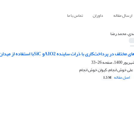
ارسال مقاله
داوران
تماس با ما
ی، محمد رضا
رداخت‌کاری با ذرات ساینده AIO2و SiCبا استفاده از میدان مغناطیسی در مقیاس نانو
26-33
لی خوش انجام، کیوان خوش انجام
اصل مقاله
1.5 M