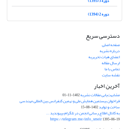
دوره 3 (1395)
دوره 2 (1394)
دسترسی سریع
صفحه اصلی
درباره نشریه
اعضای هیات تحریریه
ارسال مقاله
تماس با ما
نقشه سایت
آخرین اخبار
مشابهت‌یابی مقالات نشریه
1402-11-01
فراخوان بیستمین همایش ملی و نهمین کنفرانس بین المللی مهندسی
ساخت و تولید
1402-08-15
به کانال اطلاع رسانی انجمن در تلگرام بپیوندید ...
https://telegram.me/info_smeir
1395-06-19