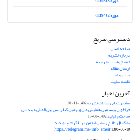
دوره 3 (1395)
دوره 2 (1394)
دسترسی سریع
صفحه اصلی
درباره نشریه
اعضای هیات تحریریه
ارسال مقاله
تماس با ما
نقشه سایت
آخرین اخبار
مشابهت‌یابی مقالات نشریه
1402-11-01
فراخوان بیستمین همایش ملی و نهمین کنفرانس بین المللی مهندسی
ساخت و تولید
1402-08-15
به کانال اطلاع رسانی انجمن در تلگرام بپیوندید ...
https://telegram.me/info_smeir
1395-06-19