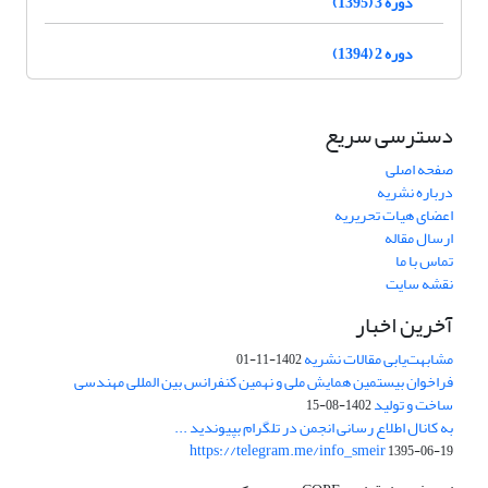
دوره 3 (1395)
دوره 2 (1394)
دسترسی سریع
صفحه اصلی
درباره نشریه
اعضای هیات تحریریه
ارسال مقاله
تماس با ما
نقشه سایت
آخرین اخبار
مشابهت‌یابی مقالات نشریه
1402-11-01
فراخوان بیستمین همایش ملی و نهمین کنفرانس بین المللی مهندسی
ساخت و تولید
1402-08-15
به کانال اطلاع رسانی انجمن در تلگرام بپیوندید ...
https://telegram.me/info_smeir
1395-06-19