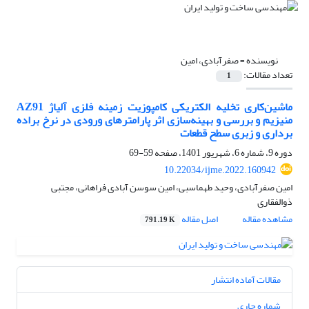
نویسنده =
صفرآبادی، امین
تعداد مقالات:
1
ماشین‌کاری تخلیه الکتریکی کامپوزیت زمینه فلزی آلیاژ AZ91
منیزیم و بررسی و بهینه‌سازی اثر پارامترهای ورودی در نرخ براده
برداری و زبری سطح قطعات
دوره 9، شماره 6، شهریور 1401، صفحه
59-69
10.22034/ijme.2022.160942
امین صفرآبادی، وحید طهماسبی، امین سوسن آبادی فراهانی، مجتبی
ذوالفقاری
مشاهده مقاله
اصل مقاله
791.19 K
مقالات آماده انتشار
شماره جاری