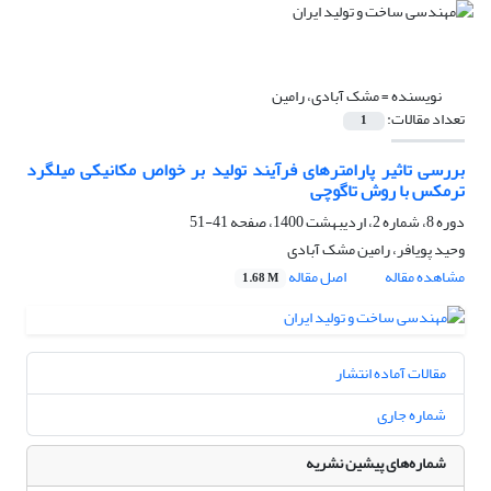
نویسنده =
مشک آبادی، رامین
تعداد مقالات:
1
بررسی تاثیر پارامترهای ﻓﺮآﯾﻨﺪ تولید بر خواص مکانیکی میلگرد
ترمکس با روش تاگوچی
دوره 8، شماره 2، اردیبهشت 1400، صفحه
41-51
وحید پویافر، رامین مشک آبادی
مشاهده مقاله
اصل مقاله
1.68 M
مقالات آماده انتشار
شماره جاری
شماره‌های پیشین نشریه