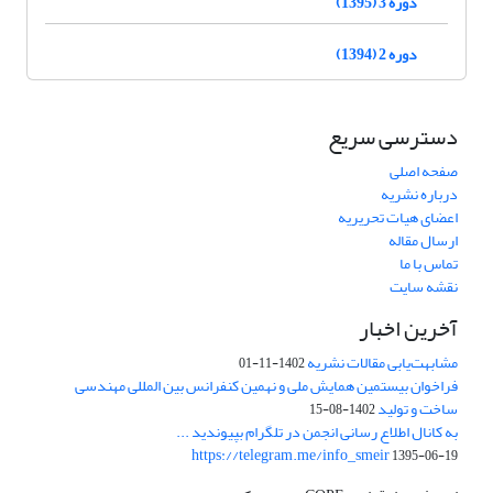
دوره 3 (1395)
دوره 2 (1394)
دسترسی سریع
صفحه اصلی
درباره نشریه
اعضای هیات تحریریه
ارسال مقاله
تماس با ما
نقشه سایت
آخرین اخبار
مشابهت‌یابی مقالات نشریه
1402-11-01
فراخوان بیستمین همایش ملی و نهمین کنفرانس بین المللی مهندسی
ساخت و تولید
1402-08-15
به کانال اطلاع رسانی انجمن در تلگرام بپیوندید ...
https://telegram.me/info_smeir
1395-06-19