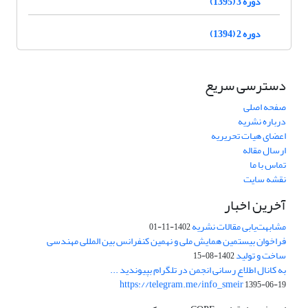
دوره 3 (1395)
دوره 2 (1394)
دسترسی سریع
صفحه اصلی
درباره نشریه
اعضای هیات تحریریه
ارسال مقاله
تماس با ما
نقشه سایت
آخرین اخبار
مشابهت‌یابی مقالات نشریه
1402-11-01
فراخوان بیستمین همایش ملی و نهمین کنفرانس بین المللی مهندسی
ساخت و تولید
1402-08-15
به کانال اطلاع رسانی انجمن در تلگرام بپیوندید ...
https://telegram.me/info_smeir
1395-06-19