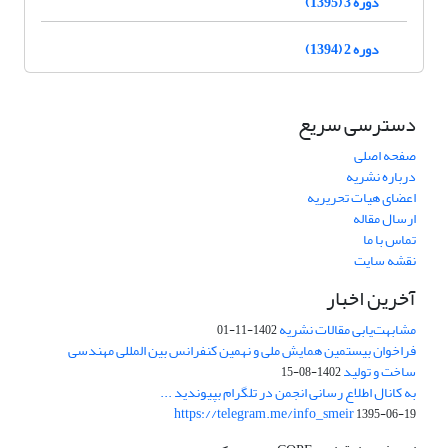
دوره 3 (1395)
دوره 2 (1394)
دسترسی سریع
صفحه اصلی
درباره نشریه
اعضای هیات تحریریه
ارسال مقاله
تماس با ما
نقشه سایت
آخرین اخبار
مشابهت‌یابی مقالات نشریه
1402-11-01
فراخوان بیستمین همایش ملی و نهمین کنفرانس بین المللی مهندسی
ساخت و تولید
1402-08-15
به کانال اطلاع رسانی انجمن در تلگرام بپیوندید ...
https://telegram.me/info_smeir
1395-06-19