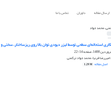
ارسال مقاله
داوران
تماس با ما
منی، محمد جواد
ی استحاله‌ای سطحی توسط لیزر دیودی توان بالا روی ریزساختار، سختی و رفتار س
14-22
 امیررضا فرنیا، محمد جواد ترکمنی
اصل مقاله
1.29 M