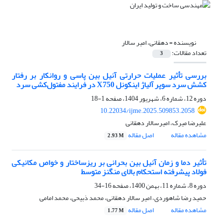
نویسنده =
دهقانی، امیر سالار
تعداد مقالات:
3
بررسی تأثیر عملیات حرارتی آنیل بین پاسی و روانکار بر رفتار
کشش سرد سوپر آلیاژ اینکونل X750 در فرایند مفتول‌کشی سرد
دوره 12، شماره 6، شهریور 1404، صفحه
1-18
10.22034/ijme.2025.509853.2058
علیرضا میرک، امیرسالار دهقانی
مشاهده مقاله
اصل مقاله
2.93 M
تأثیر دما و زمان آنیل بین بحرانی بر ریزساختار و خواص مکانیکی
فولاد پیشرفته‌ استحکام بالای منگنز متوسط
دوره 8، شماره 11، بهمن 1400، صفحه
16-34
حمید رضا شاهوردی، امیر سالار دهقانی، محمد ذبیحی، محمد امامی
مشاهده مقاله
اصل مقاله
1.77 M