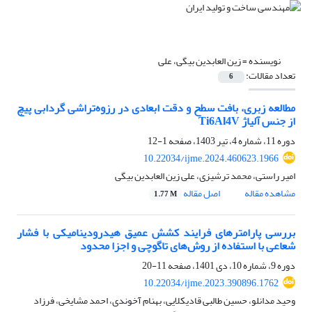
نویسنده =
زین العابدین بیگی، علی
تعداد مقالات:
6
مطالعه زبری، بافت سطح و دقت ابعادی در رزوه‌تراشی گردابی پیچ
از جنس آلیاژ Ti6Al4V
دوره 11، شماره 4، تیر 1403، صفحه
1-12
10.22034/ijme.2024.460623.1966
امیر راستی، محمد ترشیزی، علی زین العابدین بیگی
مشاهده مقاله
اصل مقاله
1.77 M
بررسی پارامترهای فرایند کشش عمیق هیدرودینامیکی با فشار
شعاعی با استفاده از روش‌های تاگوچی و اجزا محدود
دوره 9، شماره 10، دی 1401، صفحه
11-20
10.22034/ijme.2023.390896.1762
وحید مدانلو، حسین طالبی قادیکلایی، بهنام آخوندی، احمد مشایخی، فرزاد