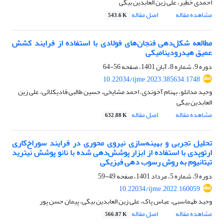
احمدی خطیر، علی زین العابدین بیگی
مشاهده مقاله
اصل مقاله
543.6 K
مطالعه شکل‌دهی فنجان‌های فولادی با استفاده از فرایند کشش
عمیق هیدرودینامیکی
دوره 9، شماره 8، آبان 1401، صفحه
56-64
10.22034/ijme.2023.385634.1748
وحید مدانلو، بهنام آخوندی، احمد مشایخی، حسین طالبی قادیکلائی، علی زین
العابدین بیگی
مشاهده مقاله
اصل مقاله
632.88 K
تحلیل تجربی و بهینه‌سازی نیروی محوری در فرایند سوراخ‌کاری
ارتوپدی با استفاده از ابزار پوشش‌دهی شده با نانو پوشش نیترید
تیتانیوم به روش رسوب دهی فیزیکی
دوره 9، شماره 5، مرداد 1401، صفحه
49-59
10.22034/ijme.2022.160059
وحید طهماسبی، عباس پاک، علی زین العابدین بیگی، پیمان حسن پور
مشاهده مقاله
اصل مقاله
566.87 K