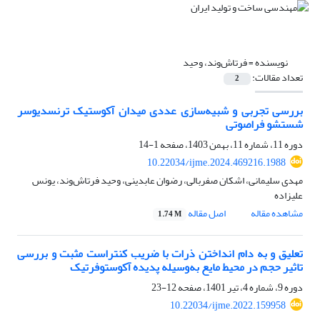
نویسنده =
فرتاش‌وند، وحید
تعداد مقالات:
2
بررسی تجربی و شبیه‌سازی عددی میدان آکوستیک ترنسدیوسر
شستشو فراصوتی
دوره 11، شماره 11، بهمن 1403، صفحه
1-14
10.22034/ijme.2024.469216.1988
مهدی سلیمانی، اشکان صفربالی، رضوان عابدینی، وحید فرتاش‌وند، یونس
علیزاده
مشاهده مقاله
اصل مقاله
1.74 M
تعلیق و به دام انداختن ذرات با ضریب کنتراست مثبت و بررسی
تاثیر حجم در محیط مایع به‌وسیله پدیده آکوستوفرتیک
دوره 9، شماره 4، تیر 1401، صفحه
12-23
10.22034/ijme.2022.159958