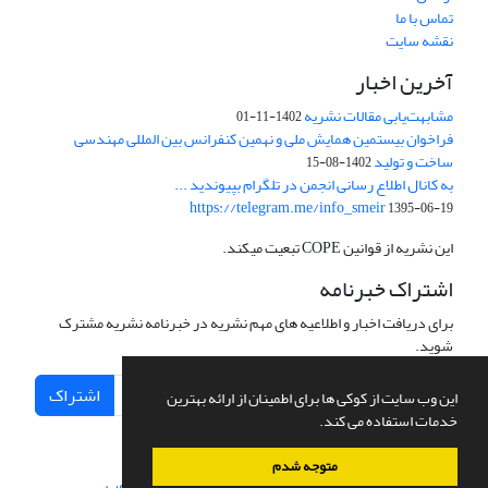
تماس با ما
نقشه سایت
آخرین اخبار
مشابهت‌یابی مقالات نشریه
1402-11-01
فراخوان بیستمین همایش ملی و نهمین کنفرانس بین المللی مهندسی
ساخت و تولید
1402-08-15
به کانال اطلاع رسانی انجمن در تلگرام بپیوندید ...
https://telegram.me/info_smeir
1395-06-19
این نشریه از قوانین COPE تبعیت میکند.
اشتراک خبرنامه
برای دریافت اخبار و اطلاعیه های مهم نشریه در خبرنامه نشریه مشترک
شوید.
اشتراک
این وب سایت از کوکی ها برای اطمینان از ارائه بهترین
خدمات استفاده می کند.
متوجه شدم
سامانه مدیریت نشریات علمی.
طراحی و پیاده سازی از
سیناوب