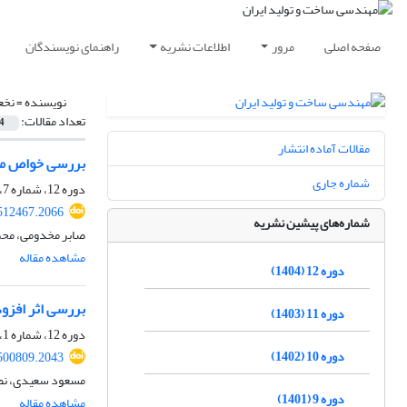
صفحه اصلی
مرور
اطلاعات نشریه
راهنمای نویسندگان
نویسنده =
نخع
تعداد مقالات:
4
مقالات آماده انتشار
بررسی خواص مکانیکی نانوکامپوزیت PP/NBR/SiC در حضور س
شماره جاری
دوره 12، شماره 7، مهر 1404، صفحه
512467.2066
شماره‌های پیشین نشریه
صابر مخدومی، محم
مشاهده مقاله
دوره 12 (1404)
بررسی اثر افزودن
دوره 11 (1403)
دوره 12، شماره 1، فروردین 1404، صفحه
دوره 10 (1402)
500809.2043
مسعود سعیدی، نصر
دوره 9 (1401)
مشاهده مقاله