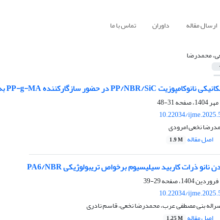
ارسال مقاله
داوران
تماس با ما
ی، محمدرضا
ازگارکننده PP-g-MA به منظور بهینه‌سازی مدول الاستیسیته و مقاومت به ضربه
31-48
10.22034/ijme.2025.
درضا نخعی امرودی
اصل مقاله
1.9 M
 نانو ذرات کاربید سیلیسیوم برخواص تریبولوژیکی PA6/NBR
29-39
10.22034/ijme.2025.
اله بنی مصطفی عرب، محمدرضا نخعی، قاسم نادری
اصل مقاله
1.25 M