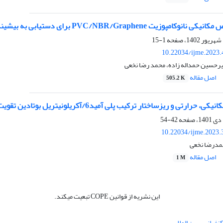
PVC/NBR/ برای دستیابی به بیشینه استحکام کششی و ازدیاد طول در هنگام شکست
1-15
10.22034/ijme.2023.
یرحسین حمداله زاده، محمد رضا نخعی
اصل مقاله
505.2 K
یزساختار ترکیب پلی آمید6/آکریلونیتریل بوتادین تقویت‌شده با نانوذرات کاربید سیلیسیم
42-54
10.22034/ijme.2023.
مدرضا نخعی
اصل مقاله
1 M
این نشریه از قوانین COPE تبعیت میکند.
نفرانس بین المللی