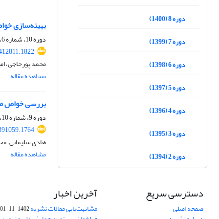
دوره 8 (1400)
بهینه‌سازی خواص مکانیکی نانوکامپوزیت Graphene
دوره 10، شماره 6، شهریور 1402، صفحه
دوره 7 (1399)
412811.1822
محمد پورحاجی، ام
دوره 6 (1398)
مشاهده مقاله
دوره 5 (1397)
بررسی خواص مکانیکی، حرارتی و ر
دوره 4 (1396)
دوره 9، شماره 10، دی 1401، صفحه
391059.1764
دوره 3 (1395)
هادی سلیمانی، مح
مشاهده مقاله
دوره 2 (1394)
دسترسی سریع
آخرین اخبار
صفحه اصلی
مشابهت‌یابی مقالات نشریه
1402-11-01
درباره نشریه
فراخوان بیستمین همایش ملی و نهمین ک