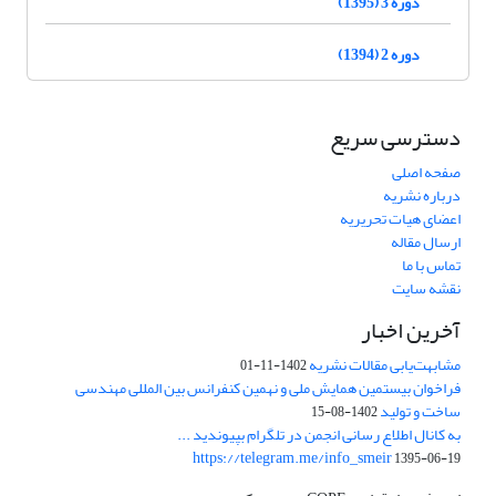
دوره 3 (1395)
دوره 2 (1394)
دسترسی سریع
صفحه اصلی
درباره نشریه
اعضای هیات تحریریه
ارسال مقاله
تماس با ما
نقشه سایت
آخرین اخبار
مشابهت‌یابی مقالات نشریه
1402-11-01
فراخوان بیستمین همایش ملی و نهمین کنفرانس بین المللی مهندسی
ساخت و تولید
1402-08-15
به کانال اطلاع رسانی انجمن در تلگرام بپیوندید ...
https://telegram.me/info_smeir
1395-06-19