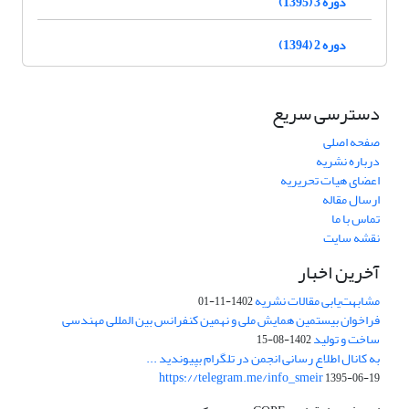
دوره 3 (1395)
دوره 2 (1394)
دسترسی سریع
صفحه اصلی
درباره نشریه
اعضای هیات تحریریه
ارسال مقاله
تماس با ما
نقشه سایت
آخرین اخبار
مشابهت‌یابی مقالات نشریه
1402-11-01
فراخوان بیستمین همایش ملی و نهمین کنفرانس بین المللی مهندسی
ساخت و تولید
1402-08-15
به کانال اطلاع رسانی انجمن در تلگرام بپیوندید ...
https://telegram.me/info_smeir
1395-06-19